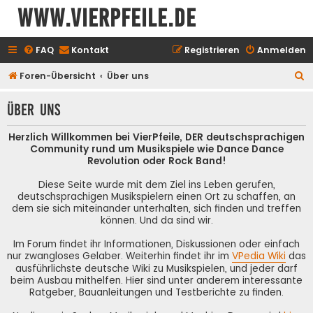
www.vierpfeile.de
FAQ
Kontakt
Registrieren
Anmelden
S
Foren-Übersicht
Über uns
u
Über uns
c
h
Herzlich Willkommen bei VierPfeile, DER deutschsprachigen
e
Community rund um Musikspiele wie Dance Dance
Revolution oder Rock Band!
Diese Seite wurde mit dem Ziel ins Leben gerufen,
deutschsprachigen Musikspielern einen Ort zu schaffen, an
dem sie sich miteinander unterhalten, sich finden und treffen
können. Und da sind wir.
Im Forum findet ihr Informationen, Diskussionen oder einfach
nur zwangloses Gelaber. Weiterhin findet ihr im
VPedia Wiki
das
ausführlichste deutsche Wiki zu Musikspielen, und jeder darf
beim Ausbau mithelfen. Hier sind unter anderem interessante
Ratgeber, Bauanleitungen und Testberichte zu finden.