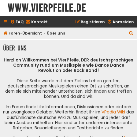
www.vierpfeile.de
FAQ
Kontakt
Registrieren
Anmelden
S
Foren-Übersicht
Über uns
u
Über uns
c
h
Herzlich Willkommen bei VierPfeile, DER deutschsprachigen
e
Community rund um Musikspiele wie Dance Dance
Revolution oder Rock Band!
Diese Seite wurde mit dem Ziel ins Leben gerufen,
deutschsprachigen Musikspielern einen Ort zu schaffen, an
dem sie sich miteinander unterhalten, sich finden und treffen
können. Und da sind wir.
Im Forum findet ihr Informationen, Diskussionen oder einfach
nur zwangloses Gelaber. Weiterhin findet ihr im
VPedia Wiki
das
ausführlichste deutsche Wiki zu Musikspielen, und jeder darf
beim Ausbau mithelfen. Hier sind unter anderem interessante
Ratgeber, Bauanleitungen und Testberichte zu finden.