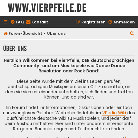
www.vierpfeile.de
FAQ
Kontakt
Registrieren
Anmelden
S
Foren-Übersicht
Über uns
u
Über uns
c
h
Herzlich Willkommen bei VierPfeile, DER deutschsprachigen
e
Community rund um Musikspiele wie Dance Dance
Revolution oder Rock Band!
Diese Seite wurde mit dem Ziel ins Leben gerufen,
deutschsprachigen Musikspielern einen Ort zu schaffen, an
dem sie sich miteinander unterhalten, sich finden und treffen
können. Und da sind wir.
Im Forum findet ihr Informationen, Diskussionen oder einfach
nur zwangloses Gelaber. Weiterhin findet ihr im
VPedia Wiki
das
ausführlichste deutsche Wiki zu Musikspielen, und jeder darf
beim Ausbau mithelfen. Hier sind unter anderem interessante
Ratgeber, Bauanleitungen und Testberichte zu finden.