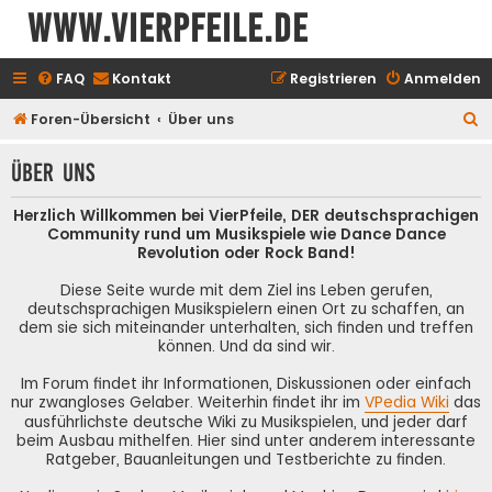
www.vierpfeile.de
FAQ
Kontakt
Registrieren
Anmelden
S
Foren-Übersicht
Über uns
u
Über uns
c
h
Herzlich Willkommen bei VierPfeile, DER deutschsprachigen
e
Community rund um Musikspiele wie Dance Dance
Revolution oder Rock Band!
Diese Seite wurde mit dem Ziel ins Leben gerufen,
deutschsprachigen Musikspielern einen Ort zu schaffen, an
dem sie sich miteinander unterhalten, sich finden und treffen
können. Und da sind wir.
Im Forum findet ihr Informationen, Diskussionen oder einfach
nur zwangloses Gelaber. Weiterhin findet ihr im
VPedia Wiki
das
ausführlichste deutsche Wiki zu Musikspielen, und jeder darf
beim Ausbau mithelfen. Hier sind unter anderem interessante
Ratgeber, Bauanleitungen und Testberichte zu finden.