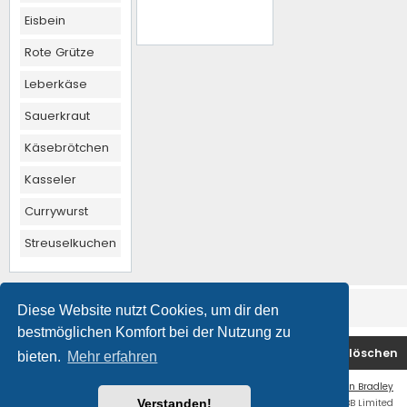
Eisbein
Rote Grütze
Leberkäse
Sauerkraut
Käsebrötchen
Kasseler
Currywurst
Streuselkuchen
Diese Website nutzt Cookies, um dir den
bestmöglichen Komfort bei der Nutzung zu
Foren-Übersicht
Kontakt
Alle Cookies löschen
bieten.
Mehr erfahren
Flat Style by
Ian Bradley
Powered by
phpBB
® Forum Software © phpBB Limited
Verstanden!