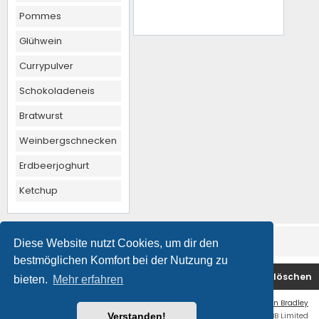
Pommes
Glühwein
Currypulver
Schokoladeneis
Bratwurst
Weinbergschnecken
Erdbeerjoghurt
Ketchup
Diese Website nutzt Cookies, um dir den
bestmöglichen Komfort bei der Nutzung zu
Foren-Übersicht
Kontakt
Alle Cookies löschen
bieten.
Mehr erfahren
Flat Style by
Ian Bradley
Powered by
phpBB
® Forum Software © phpBB Limited
Verstanden!