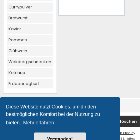
Currypulver
Bratwurst
Kaviar
Pommes
Glühwein
Weinbergschnecken
Ketchup
Erdbeerjoghurt
Diese Website nutzt Cookies, um dir den
bestmöglichen Komfort bei der Nutzung zu
Foren-Übersicht
Kontakt
Alle Cookies löschen
bieten.
Mehr erfahren
Flat Style by
Ian Bradley
Powered by
phpBB
® Forum Software © phpBB Limited
Verstanden!