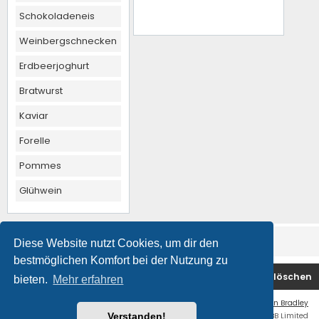
Schokoladeneis
Weinbergschnecken
Erdbeerjoghurt
Bratwurst
Kaviar
Forelle
Pommes
Glühwein
Diese Website nutzt Cookies, um dir den
bestmöglichen Komfort bei der Nutzung zu
Foren-Übersicht
Kontakt
Alle Cookies löschen
bieten.
Mehr erfahren
Flat Style by
Ian Bradley
Powered by
phpBB
® Forum Software © phpBB Limited
Verstanden!