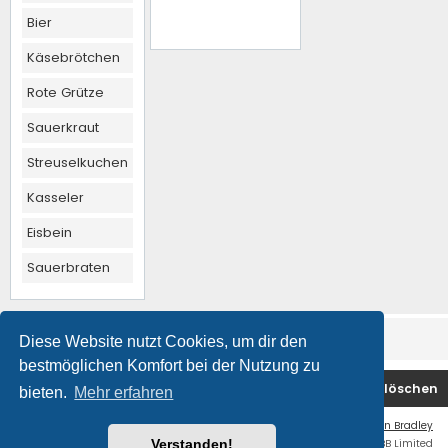
Bier
Käsebrötchen
Rote Grütze
Sauerkraut
Streuselkuchen
Kasseler
Eisbein
Sauerbraten
Diese Website nutzt Cookies, um dir den
bestmöglichen Komfort bei der Nutzung zu
Foren-Übersicht
Kontakt
Alle Cookies löschen
bieten.
Mehr erfahren
Flat Style by
Ian Bradley
Powered by
phpBB
® Forum Software © phpBB Limited
Verstanden!