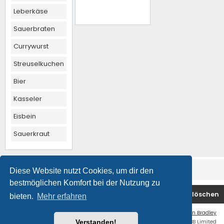
Leberkäse
Sauerbraten
Currywurst
Streuselkuchen
Bier
Kasseler
Eisbein
Sauerkraut
Diese Website nutzt Cookies, um dir den
bestmöglichen Komfort bei der Nutzung zu
Foren-Übersicht
Kontakt
Alle Cookies löschen
bieten.
Mehr erfahren
Flat Style by
Ian Bradley
Powered by
phpBB
® Forum Software © phpBB Limited
Verstanden!