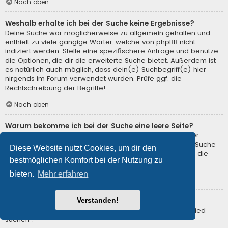
Nach oben
Weshalb erhalte ich bei der Suche keine Ergebnisse?
Deine Suche war möglicherweise zu allgemein gehalten und
enthielt zu viele gängige Wörter, welche von phpBB nicht
indiziert werden. Stelle eine spezifischere Anfrage und benutze
die Optionen, die dir die erweiterte Suche bietet. Außerdem ist
es natürlich auch möglich, dass dein(e) Suchbegriff(e) hier
nirgends im Forum verwendet wurden. Prüfe ggf. die
Rechtschreibung der Begriffe!
Nach oben
Warum bekomme ich bei der Suche eine leere Seite?
Deine Suche lieferte zu viele Ergebnisse, somit konnte der
Webserver sie nicht verarbeiten. Benutze die erweiterte Suche
Diese Website nutzt Cookies, um dir den
und gib spezifischere Suchbegriffe ein oder beschränke die
bestmöglichen Komfort bei der Nutzung zu
Suche auf verschiedene Unterforen.
bieten.
Mehr erfahren
Nach oben
Verstanden!
Wie kann ich nach Mitgliedern suchen?
Gehe zur Mitgliederliste und klicke auf „Nach einem Mitglied
suchen“.