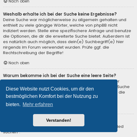
Nach oben
Weshalb erhalte ich bei der Suche keine Ergebnisse?
Deine Suche war möglicherweise zu allgemein gehalten und
enthielt zu viele gängige Wörter, welche von phpBB nicht
indiziert werden. Stelle eine spezifischere Anfrage und benutze
die Optionen, die dir die erweiterte Suche bietet. Außerdem ist
es natürlich auch möglich, dass dein(e) Suchbegriff(e) hier
nirgends im Forum verwendet wurden. Prüfe ggf. die
Rechtschreibung der Begriffe!
Nach oben
Warum bekomme ich bei der Suche eine leere Seite?
Deine Suche lieferte zu viele Ergebnisse, somit konnte der
Webserver sie nicht verarbeiten. Benutze die erweiterte Suche
Diese Website nutzt Cookies, um dir den
und gib spezifischere Suchbegriffe ein oder beschränke die
bestmöglichen Komfort bei der Nutzung zu
Suche auf verschiedene Unterforen.
bieten.
Mehr erfahren
Nach oben
Verstanden!
Wie kann ich nach Mitgliedern suchen?
Gehe zur Mitgliederliste und klicke auf „Nach einem Mitglied
suchen“.