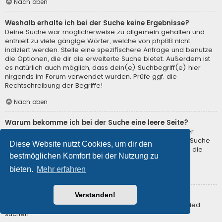
Nach oben
Weshalb erhalte ich bei der Suche keine Ergebnisse?
Deine Suche war möglicherweise zu allgemein gehalten und
enthielt zu viele gängige Wörter, welche von phpBB nicht
indiziert werden. Stelle eine spezifischere Anfrage und benutze
die Optionen, die dir die erweiterte Suche bietet. Außerdem ist
es natürlich auch möglich, dass dein(e) Suchbegriff(e) hier
nirgends im Forum verwendet wurden. Prüfe ggf. die
Rechtschreibung der Begriffe!
Nach oben
Warum bekomme ich bei der Suche eine leere Seite?
Deine Suche lieferte zu viele Ergebnisse, somit konnte der
Webserver sie nicht verarbeiten. Benutze die erweiterte Suche
Diese Website nutzt Cookies, um dir den
und gib spezifischere Suchbegriffe ein oder beschränke die
bestmöglichen Komfort bei der Nutzung zu
Suche auf verschiedene Unterforen.
bieten.
Mehr erfahren
Nach oben
Verstanden!
Wie kann ich nach Mitgliedern suchen?
Gehe zur Mitgliederliste und klicke auf „Nach einem Mitglied
suchen“.