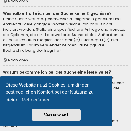
Nach oben
Weshalb erhalte ich bei der Suche keine Ergebnisse?
Deine Suche war möglicherweise zu allgemein gehalten und
enthielt zu viele gängige Wörter, welche von phpBB nicht
indiziert werden. Stelle eine spezifischere Anfrage und benutze
die Optionen, die dir die erweiterte Suche bietet. Außerdem ist
es natürlich auch möglich, dass dein(e) Suchbegriff(e) hier
nirgends im Forum verwendet wurden. Prüfe ggf. die
Rechtschreibung der Begriffe!
Nach oben
Warum bekomme ich bei der Suche eine leere Seite?
Deine Suche lieferte zu viele Ergebnisse, somit konnte der
Webserver sie nicht verarbeiten. Benutze die erweiterte Suche
Diese Website nutzt Cookies, um dir den
und gib spezifischere Suchbegriffe ein oder beschränke die
bestmöglichen Komfort bei der Nutzung zu
Suche auf verschiedene Unterforen.
bieten.
Mehr erfahren
Nach oben
Verstanden!
Wie kann ich nach Mitgliedern suchen?
Gehe zur Mitgliederliste und klicke auf „Nach einem Mitglied
suchen“.