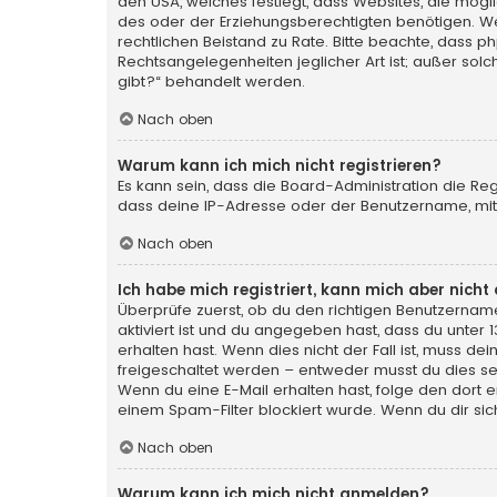
den USA, welches festlegt, dass Websites, die mög
des oder der Erziehungsberechtigten benötigen. Wenn 
rechtlichen Beistand zu Rate. Bitte beachte, dass p
Rechtsangelegenheiten jeglicher Art ist; außer sol
gibt?“ behandelt werden.
Nach oben
Warum kann ich mich nicht registrieren?
Es kann sein, dass die Board-Administration die Re
dass deine IP-Adresse oder der Benutzername, mit 
Nach oben
Ich habe mich registriert, kann mich aber nich
Überprüfe zuerst, ob du den richtigen Benutzerna
aktiviert ist und du angegeben hast, dass du unter 
erhalten hast. Wenn dies nicht der Fall ist, muss de
freigeschaltet werden – entweder musst du dies selbs
Wenn du eine E-Mail erhalten hast, folge den dort
einem Spam-Filter blockiert wurde. Wenn du dir sic
Nach oben
Warum kann ich mich nicht anmelden?