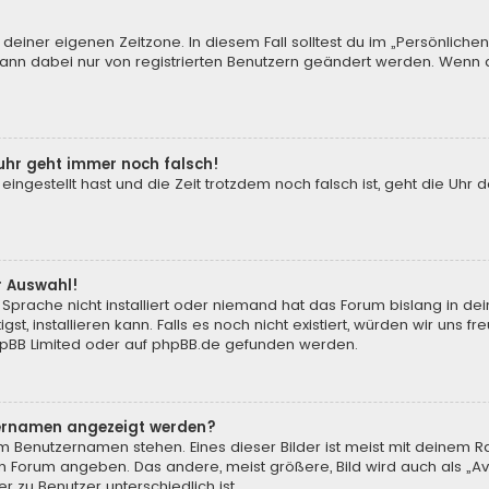
 deiner eigenen Zeitzone. In diesem Fall solltest du im „Persönliche
 kann dabei nur von registrierten Benutzern geändert werden. Wenn du n
enuhr geht immer noch falsch!
 eingestellt hast und die Zeit trotzdem noch falsch ist, geht die Uhr 
.
r Auswahl!
Sprache nicht installiert oder niemand hat das Forum bislang in de
st, installieren kann. Falls es noch nicht existiert, würden wir uns
pBB Limited
oder auf
phpBB.de
gefunden werden.
tzernamen angezeigt werden?
m Benutzernamen stehen. Eines dieser Bilder ist meist mit deinem Ra
m Forum angeben. Das andere, meist größere, Bild wird auch als „Ava
r zu Benutzer unterschiedlich ist.