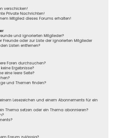
en verschicken!
e Private Nachrichten!
nem Mitglied dieses Forums erhalten!
er
reunde und ignorierten Mitglieder?
r Freunde oder zur Liste der ignorierten Mitglieder
den Listen entfernen?
rere Foren durchsuchen?
 keine Ergebnisse?
eine leere Seite?
chen?
räge und Themen finden?
n
 einem Lesezeichen und einem Abonnements für ein
 ein Thema setzen oder ein Thema abonnieren?
en?
ements?
sem Forum zulässig?