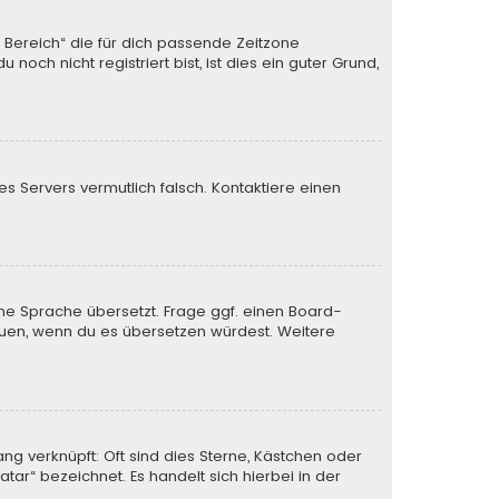
n Bereich“ die für dich passende Zeitzone
och nicht registriert bist, ist dies ein guter Grund,
des Servers vermutlich falsch. Kontaktiere einen
ine Sprache übersetzt. Frage ggf. einen Board-
 freuen, wenn du es übersetzen würdest. Weitere
ng verknüpft: Oft sind dies Sterne, Kästchen oder
tar“ bezeichnet. Es handelt sich hierbei in der