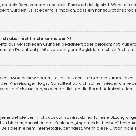
, ob dein Benutzername und dein Passwort richtig sind. Wenn dies d
errt wurdest. Es ist ebenfalls möglich, dass ein Konfigurationsprobl
n mich aber nicht mehr anmelden?!
konto aus verschieden Gründen deaktiviert oder gelöscht hat. Auße
 um die Datenbankgröße zu verringern. Registriere dich einfach erne
tes Passwort nicht wieder mitteilen, du kannst es jedoch zurücksetz
 den Anweisungen folgst. So solltest du dich schnell wieder anmeld
asswort zurückzusetzen, so wende dich an die Board-Administration.
eldet bleiben“ nicht auswählst, wirst du nur für eine Sitzung ang
 zu bleiben, kannst du das Kästchen „Angemeldet bleiben“ beim An
eispiel in einem Internetcafé, befindest. Wenn diese Option nicht 