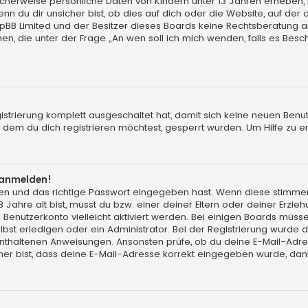
licherweise persönliche Daten von Kindern unter 13 Jahren erheben,
du dir unsicher bist, ob dies auf dich oder die Website, auf der du d
hpBB Limited und der Besitzer dieses Boards keine Rechtsberatung an
chen, die unter der Frage „An wen soll ich mich wenden, falls es Be
gistrierung komplett ausgeschaltet hat, damit sich keine neuen Ben
dem du dich registrieren möchtest, gesperrt wurden. Um Hilfe zu er
t anmelden!
men und das richtige Passwort eingegeben hast. Wenn diese stimme
13 Jahre alt bist, musst du bzw. einer deiner Eltern oder deiner Erz
in Benutzerkonto vielleicht aktiviert werden. Bei einigen Boards müs
t erledigen oder ein Administrator. Bei der Registrierung wurde dir m
 enthaltenen Anweisungen. Ansonsten prüfe, ob du deine E-Mail-Adr
her bist, dass deine E-Mail-Adresse korrekt eingegeben wurde, dann