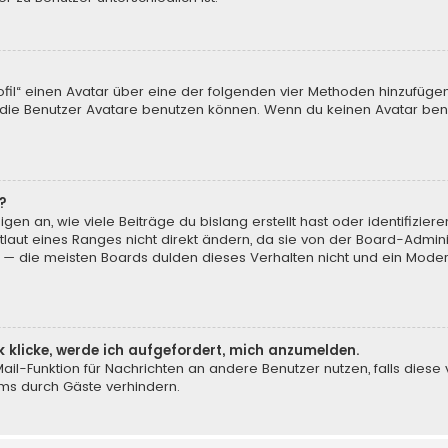
ofil“ einen Avatar über eine der folgenden vier Methoden hinzufüge
ie Benutzer Avatare benutzen können. Wenn du keinen Avatar benut
?
en an, wie viele Beiträge du bislang erstellt hast oder identifizi
aut eines Ranges nicht direkt ändern, da sie von der Board-Adminis
 — die meisten Boards dulden dieses Verhalten nicht und ein Moder
k klicke, werde ich aufgefordert, mich anzumelden.
-Mail-Funktion für Nachrichten an andere Benutzer nutzen, falls dies
ms durch Gäste verhindern.