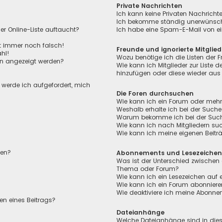
Private Nachrichten
Ich kann keine Privaten Nachricht
Ich bekomme ständig unerwünscht
r Online-Liste auftaucht?
Ich habe eine Spam-E-Mail von ei
ht immer noch falsch!
Freunde und ignorierte Mitglied
hl!
Wozu benötige ich die Listen der F
en angezeigt werden?
Wie kann ich Mitglieder zur Liste de
hinzufügen oder diese wieder aus 
, werde ich aufgefordert, mich
Die Foren durchsuchen
Wie kann ich ein Forum oder meh
Weshalb erhalte ich bei der Suche
Warum bekomme ich bei der Suche 
Wie kann ich nach Mitgliedern su
Wie kann ich meine eigenen Beit
len?
Abonnements und Lesezeiche
Was ist der Unterschied zwischen
Thema oder Forum?
Wie kann ich ein Lesezeichen auf
Wie kann ich ein Forum abonnier
Wie deaktiviere ich meine Abonn
en eines Beitrags?
Dateianhänge
Welche Dateianhänge sind in die