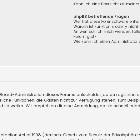
Kann ich eine Übersicht all meine
phpBB betreffende Fragen
Wer hat diese Forensoftware entwi
Warum ist Funktion x oder y nicht
An wen soll ich mich wenden, fall
Forum gibt?
Wie kann ich einen Administrator 
 Board-Administration dieses Forums entscheidet, ob du registriert s
sätzliche Funktionen, die Gästen nicht zur Verfügung stehen: zum Beisp
d so weiter. Wir empfehlen dir eine Anmeldung, da sie schnell erledigt
tection Act of 1998 (deutsch: Gesetz zum Schutz der Privatsphäre vo