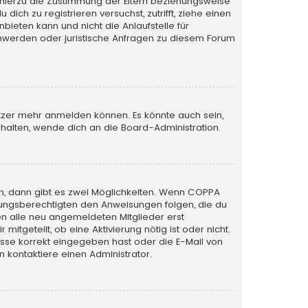
 hierzu die Zustimmung der Eltern beziehungsweise
ich zu registrieren versuchst, zutrifft, ziehe einen
bieten kann und nicht die Anlaufstelle für
schwerden oder juristische Anfragen zu diesem Forum
utzer mehr anmelden können. Es könnte auch sein,
halten, wende dich an die Board-Administration.
n, dann gibt es zwei Möglichkeiten. Wenn
COPPA
iehungsberechtigten den Anweisungen folgen, die du
sen alle neu angemeldeten Mitglieder erst
itgeteilt, ob eine Aktivierung nötig ist oder nicht.
esse korrekt eingegeben hast oder die E-Mail von
 kontaktiere einen Administrator.