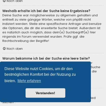
Nach oben
Weshalb erhalte ich bei der Suche keine Ergebnisse?
Deine Suche war möglicherweise zu allgemein gehalten und
enthielt zu viele gängige Wörter, welche von phpBB nicht
indiziert werden. Stelle eine spezifischere Anfrage und benutze
die Optionen, die dir die erweiterte Suche bietet. Außerdem ist
es natürlich auch möglich, dass dein(e) Suchbegriff(e) hier
nirgends im Forum verwendet wurden. Prüfe ggf. die
Rechtschreibung der Begriffe!
Nach oben
Warum bekomme ich bei der Suche eine leere Seite?
Deine Suche lieferte zu viele Ergebnisse, somit konnte der
Webserver sie nicht verarbeiten. Benutze die erweiterte Suche
Diese Website nutzt Cookies, um dir den
und gib spezifischere Suchbegriffe ein oder beschränke die
bestmöglichen Komfort bei der Nutzung zu
Suche auf verschiedene Unterforen.
bieten.
Mehr erfahren
Nach oben
Verstanden!
Wie kann ich nach Mitgliedern suchen?
Gehe zur Mitgliederliste und klicke auf „Nach einem Mitglied
suchen“.