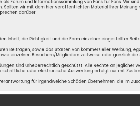
e.de als Forum und Informationssammlung von Fans für Fans. Wir si
. Sollten wir mit dem hier veröffentlichten Material Ihrer Meinung
 sprechen darüber.
 Inhalt, die Richtigkeit und die Form einzelner eingestellter Beit
ren Beiträgen, sowie das Starten von kommerzieller Werbung, egal 
 sowie einzelnen Besuchern/Mitgliedern zeitweise oder gänzlich di
ldungen sind urheberrechtlich geschützt. Alle Rechte an jeglicher 
e schriftliche oder elektronische Auswertung erfolgt nur mit Zust
NE Verantwortung für irgendwelche Schäden übernehmen, die im Zu