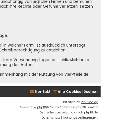
nd unabhängig von jeglichen Firmen und bemühen
 nach Ihre Rechte oder Gefühle verletzen, setzen
räge.
in welcher Form, ist ausdrücklich untersagt.
e Schreibberechtigung zu entziehen.
weiterer Verwendung liegen ausschließlich beim
immung des Autors.
sammenhang mit der Nutzung von VierPfeile.de
Kontakt
Alle Cookies löschen
Flat Style by
Ian Bradley
Powered by
phpBB
® Forum Software © phpBB Limited
Deutsche Übersetzung durch
phpBB.de
Datenschutz
|
Nutzungsbedingungen