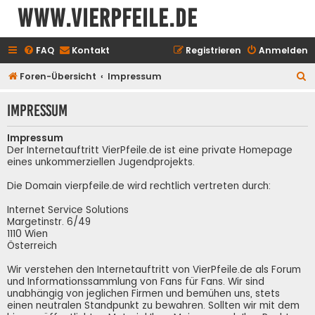
www.vierpfeile.de
FAQ
Kontakt
Registrieren
Anmelden
S
Foren-Übersicht
Impressum
u
Impressum
c
h
Impressum
e
Der Internetauftritt VierPfeile.de ist eine private Homepage
eines unkommerziellen Jugendprojekts.
Die Domain vierpfeile.de wird rechtlich vertreten durch:
Internet Service Solutions
Margetinstr. 6/49
1110 Wien
Österreich
Wir verstehen den Internetauftritt von VierPfeile.de als Forum
und Informationssammlung von Fans für Fans. Wir sind
unabhängig von jeglichen Firmen und bemühen uns, stets
einen neutralen Standpunkt zu bewahren. Sollten wir mit dem