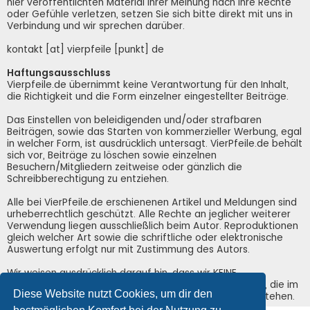
hier veröffentlichten Material Ihrer Meinung nach Ihre Rechte
oder Gefühle verletzen, setzen Sie sich bitte direkt mit uns in
Verbindung und wir sprechen darüber.
kontakt [at] vierpfeile [punkt] de
Haftungsausschluss
Vierpfeile.de übernimmt keine Verantwortung für den Inhalt,
die Richtigkeit und die Form einzelner eingestellter Beiträge.
Das Einstellen von beleidigenden und/oder strafbaren
Beiträgen, sowie das Starten von kommerzieller Werbung, egal
in welcher Form, ist ausdrücklich untersagt. VierPfeile.de behält
sich vor, Beiträge zu löschen sowie einzelnen
Besuchern/Mitgliedern zeitweise oder gänzlich die
Schreibberechtigung zu entziehen.
Alle bei VierPfeile.de erschienenen Artikel und Meldungen sind
urheberrechtlich geschützt. Alle Rechte an jeglicher weiterer
Verwendung liegen ausschließlich beim Autor. Reproduktionen
gleich welcher Art sowie die schriftliche oder elektronische
Auswertung erfolgt nur mit Zustimmung des Autors.
Wir weisen ausdrücklich darauf hin, dass wir KEINE
Verantwortung für irgendwelche Schäden übernehmen, die im
Diese Website nutzt Cookies, um dir den
Zusammenhang mit der Nutzung von VierPfeile.de entstehen.