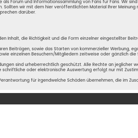
e.de als Forum und Informationssammlung von Fans für Fans. Wir si
. Sollten wir mit dem hier veröffentlichten Material Ihrer Meinung
 sprechen darüber.
 Inhalt, die Richtigkeit und die Form einzelner eingestellter Beit
ren Beiträgen, sowie das Starten von kommerzieller Werbung, egal 
 sowie einzelnen Besuchern/Mitgliedern zeitweise oder gänzlich di
ldungen sind urheberrechtlich geschützt. Alle Rechte an jeglicher 
e schriftliche oder elektronische Auswertung erfolgt nur mit Zust
NE Verantwortung für irgendwelche Schäden übernehmen, die im Zu