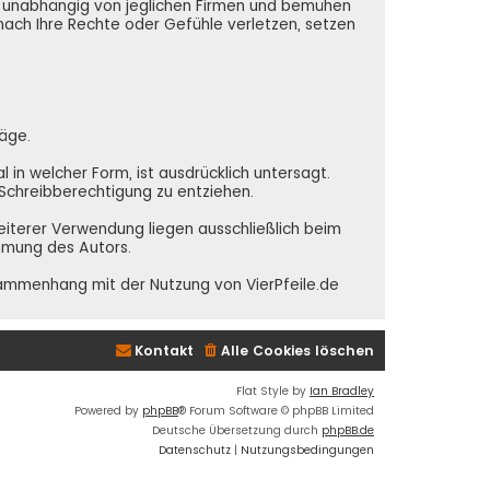
nd unabhängig von jeglichen Firmen und bemühen
 nach Ihre Rechte oder Gefühle verletzen, setzen
räge.
in welcher Form, ist ausdrücklich untersagt.
e Schreibberechtigung zu entziehen.
weiterer Verwendung liegen ausschließlich beim
immung des Autors.
sammenhang mit der Nutzung von VierPfeile.de
Kontakt
Alle Cookies löschen
Flat Style by
Ian Bradley
Powered by
phpBB
® Forum Software © phpBB Limited
Deutsche Übersetzung durch
phpBB.de
Datenschutz
|
Nutzungsbedingungen