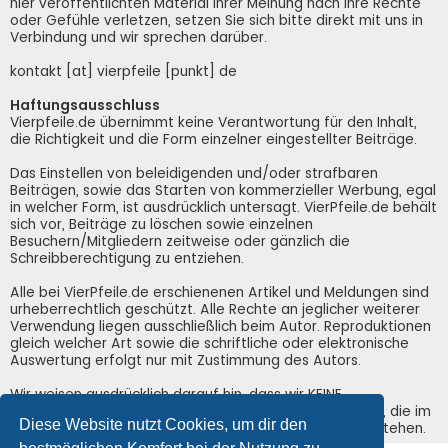
hier veröffentlichten Material Ihrer Meinung nach Ihre Rechte
oder Gefühle verletzen, setzen Sie sich bitte direkt mit uns in
Verbindung und wir sprechen darüber.
kontakt [at] vierpfeile [punkt] de
Haftungsausschluss
Vierpfeile.de übernimmt keine Verantwortung für den Inhalt,
die Richtigkeit und die Form einzelner eingestellter Beiträge.
Das Einstellen von beleidigenden und/oder strafbaren
Beiträgen, sowie das Starten von kommerzieller Werbung, egal
in welcher Form, ist ausdrücklich untersagt. VierPfeile.de behält
sich vor, Beiträge zu löschen sowie einzelnen
Besuchern/Mitgliedern zeitweise oder gänzlich die
Schreibberechtigung zu entziehen.
Alle bei VierPfeile.de erschienenen Artikel und Meldungen sind
urheberrechtlich geschützt. Alle Rechte an jeglicher weiterer
Verwendung liegen ausschließlich beim Autor. Reproduktionen
gleich welcher Art sowie die schriftliche oder elektronische
Auswertung erfolgt nur mit Zustimmung des Autors.
Wir weisen ausdrücklich darauf hin, dass wir KEINE
Verantwortung für irgendwelche Schäden übernehmen, die im
Diese Website nutzt Cookies, um dir den
Zusammenhang mit der Nutzung von VierPfeile.de entstehen.