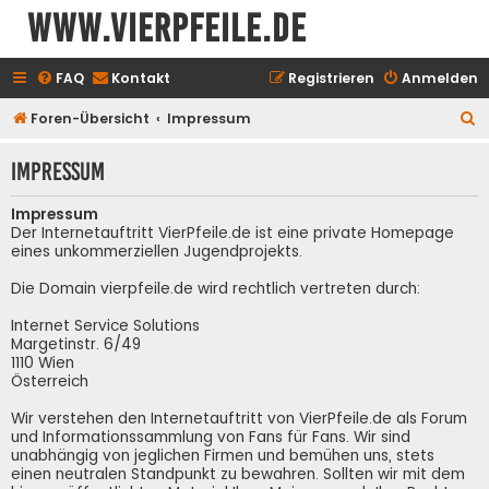
www.vierpfeile.de
FAQ
Kontakt
Registrieren
Anmelden
S
Foren-Übersicht
Impressum
u
Impressum
c
h
Impressum
e
Der Internetauftritt VierPfeile.de ist eine private Homepage
eines unkommerziellen Jugendprojekts.
Die Domain vierpfeile.de wird rechtlich vertreten durch:
Internet Service Solutions
Margetinstr. 6/49
1110 Wien
Österreich
Wir verstehen den Internetauftritt von VierPfeile.de als Forum
und Informationssammlung von Fans für Fans. Wir sind
unabhängig von jeglichen Firmen und bemühen uns, stets
einen neutralen Standpunkt zu bewahren. Sollten wir mit dem