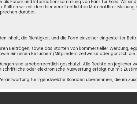
e.de als Forum und Informationssammlung von Fans für Fans. Wir si
. Sollten wir mit dem hier veröffentlichten Material Ihrer Meinung
 sprechen darüber.
 Inhalt, die Richtigkeit und die Form einzelner eingestellter Beit
ren Beiträgen, sowie das Starten von kommerzieller Werbung, egal 
 sowie einzelnen Besuchern/Mitgliedern zeitweise oder gänzlich di
ldungen sind urheberrechtlich geschützt. Alle Rechte an jeglicher 
e schriftliche oder elektronische Auswertung erfolgt nur mit Zust
NE Verantwortung für irgendwelche Schäden übernehmen, die im Zu