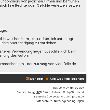
nd unabhängig von jeglichen Firmen und bemühen
 nach Ihre Rechte oder Gefühle verletzen, setzen
räge.
in welcher Form, ist ausdrücklich untersagt.
e Schreibberechtigung zu entziehen.
weiterer Verwendung liegen ausschließlich beim
immung des Autors.
sammenhang mit der Nutzung von VierPfeile.de
Kontakt
Alle Cookies löschen
Flat Style by
Ian Bradley
Powered by
phpBB
® Forum Software © phpBB Limited
Deutsche Übersetzung durch
phpBB.de
Datenschutz
|
Nutzungsbedingungen