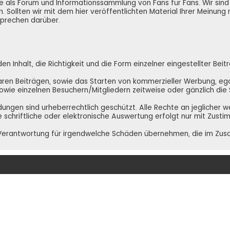
e.de als Forum und Informationssammlung von Fans für Fans. Wir si
. Sollten wir mit dem hier veröffentlichten Material Ihrer Meinung
 sprechen darüber.
 Inhalt, die Richtigkeit und die Form einzelner eingestellter Beit
ren Beiträgen, sowie das Starten von kommerzieller Werbung, egal 
 sowie einzelnen Besuchern/Mitgliedern zeitweise oder gänzlich di
ldungen sind urheberrechtlich geschützt. Alle Rechte an jeglicher 
e schriftliche oder elektronische Auswertung erfolgt nur mit Zust
NE Verantwortung für irgendwelche Schäden übernehmen, die im Zu