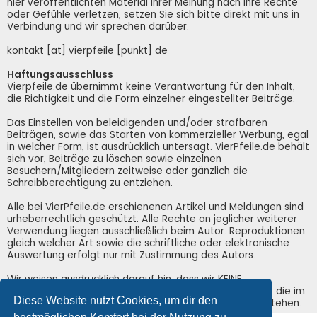
hier veröffentlichten Material Ihrer Meinung nach Ihre Rechte
oder Gefühle verletzen, setzen Sie sich bitte direkt mit uns in
Verbindung und wir sprechen darüber.
kontakt [at] vierpfeile [punkt] de
Haftungsausschluss
Vierpfeile.de übernimmt keine Verantwortung für den Inhalt,
die Richtigkeit und die Form einzelner eingestellter Beiträge.
Das Einstellen von beleidigenden und/oder strafbaren
Beiträgen, sowie das Starten von kommerzieller Werbung, egal
in welcher Form, ist ausdrücklich untersagt. VierPfeile.de behält
sich vor, Beiträge zu löschen sowie einzelnen
Besuchern/Mitgliedern zeitweise oder gänzlich die
Schreibberechtigung zu entziehen.
Alle bei VierPfeile.de erschienenen Artikel und Meldungen sind
urheberrechtlich geschützt. Alle Rechte an jeglicher weiterer
Verwendung liegen ausschließlich beim Autor. Reproduktionen
gleich welcher Art sowie die schriftliche oder elektronische
Auswertung erfolgt nur mit Zustimmung des Autors.
Wir weisen ausdrücklich darauf hin, dass wir KEINE
Verantwortung für irgendwelche Schäden übernehmen, die im
Diese Website nutzt Cookies, um dir den
Zusammenhang mit der Nutzung von VierPfeile.de entstehen.