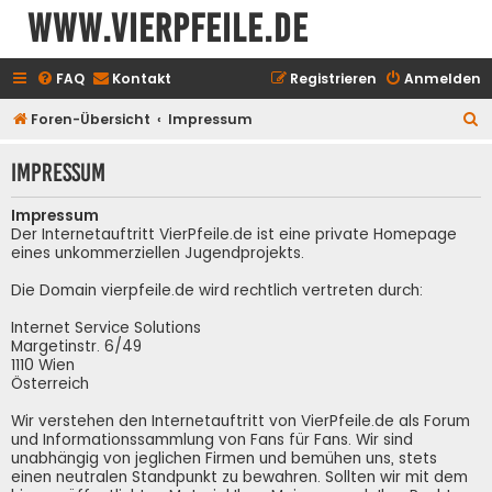
www.vierpfeile.de
FAQ
Kontakt
Registrieren
Anmelden
S
Foren-Übersicht
Impressum
u
Impressum
c
h
Impressum
e
Der Internetauftritt VierPfeile.de ist eine private Homepage
eines unkommerziellen Jugendprojekts.
Die Domain vierpfeile.de wird rechtlich vertreten durch:
Internet Service Solutions
Margetinstr. 6/49
1110 Wien
Österreich
Wir verstehen den Internetauftritt von VierPfeile.de als Forum
und Informationssammlung von Fans für Fans. Wir sind
unabhängig von jeglichen Firmen und bemühen uns, stets
einen neutralen Standpunkt zu bewahren. Sollten wir mit dem