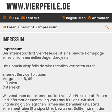
www.vierpfeile.de
FAQ
Kontakt
Registrieren
Anmelden
S
Foren-Übersicht
Impressum
u
Impressum
c
h
Impressum
e
Der Internetauftritt VierPfeile.de ist eine private Homepage
eines unkommerziellen Jugendprojekts.
Die Domain vierpfeile.de wird rechtlich vertreten durch:
Internet Service Solutions
Margetinstr. 6/49
1110 Wien
Österreich
Wir verstehen den Internetauftritt von VierPfeile.de als Forum
und Informationssammlung von Fans für Fans. Wir sind
unabhängig von jeglichen Firmen und bemühen uns, stets
einen neutralen Standpunkt zu bewahren. Sollten wir mit dem