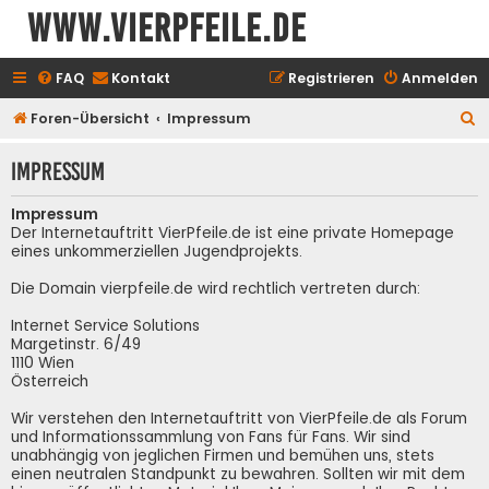
www.vierpfeile.de
FAQ
Kontakt
Registrieren
Anmelden
S
Foren-Übersicht
Impressum
u
Impressum
c
h
Impressum
e
Der Internetauftritt VierPfeile.de ist eine private Homepage
eines unkommerziellen Jugendprojekts.
Die Domain vierpfeile.de wird rechtlich vertreten durch:
Internet Service Solutions
Margetinstr. 6/49
1110 Wien
Österreich
Wir verstehen den Internetauftritt von VierPfeile.de als Forum
und Informationssammlung von Fans für Fans. Wir sind
unabhängig von jeglichen Firmen und bemühen uns, stets
einen neutralen Standpunkt zu bewahren. Sollten wir mit dem