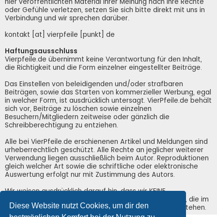
hier veröffentlichten Material Ihrer Meinung nach Ihre Rechte
oder Gefühle verletzen, setzen Sie sich bitte direkt mit uns in
Verbindung und wir sprechen darüber.
kontakt [at] vierpfeile [punkt] de
Haftungsausschluss
Vierpfeile.de übernimmt keine Verantwortung für den Inhalt,
die Richtigkeit und die Form einzelner eingestellter Beiträge.
Das Einstellen von beleidigenden und/oder strafbaren
Beiträgen, sowie das Starten von kommerzieller Werbung, egal
in welcher Form, ist ausdrücklich untersagt. VierPfeile.de behält
sich vor, Beiträge zu löschen sowie einzelnen
Besuchern/Mitgliedern zeitweise oder gänzlich die
Schreibberechtigung zu entziehen.
Alle bei VierPfeile.de erschienenen Artikel und Meldungen sind
urheberrechtlich geschützt. Alle Rechte an jeglicher weiterer
Verwendung liegen ausschließlich beim Autor. Reproduktionen
gleich welcher Art sowie die schriftliche oder elektronische
Auswertung erfolgt nur mit Zustimmung des Autors.
Wir weisen ausdrücklich darauf hin, dass wir KEINE
Verantwortung für irgendwelche Schäden übernehmen, die im
Diese Website nutzt Cookies, um dir den
Zusammenhang mit der Nutzung von VierPfeile.de entstehen.