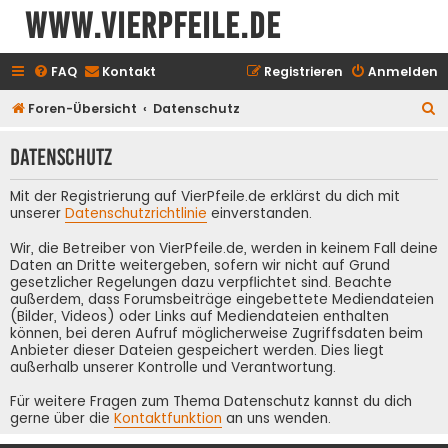
www.vierpfeile.de
FAQ
Kontakt
Registrieren
Anmelden
S
Foren-Übersicht
Datenschutz
u
Datenschutz
c
h
Mit der Registrierung auf VierPfeile.de erklärst du dich mit
e
unserer
Datenschutzrichtlinie
einverstanden.
Wir, die Betreiber von VierPfeile.de, werden in keinem Fall deine
Daten an Dritte weitergeben, sofern wir nicht auf Grund
gesetzlicher Regelungen dazu verpflichtet sind. Beachte
außerdem, dass Forumsbeiträge eingebettete Mediendateien
(Bilder, Videos) oder Links auf Mediendateien enthalten
können, bei deren Aufruf möglicherweise Zugriffsdaten beim
Anbieter dieser Dateien gespeichert werden. Dies liegt
außerhalb unserer Kontrolle und Verantwortung.
Für weitere Fragen zum Thema Datenschutz kannst du dich
gerne über die
Kontaktfunktion
an uns wenden.