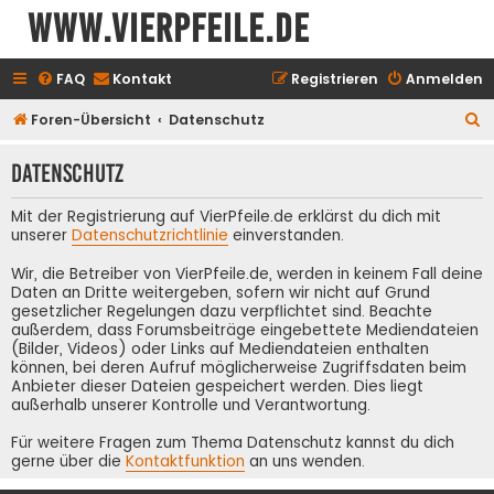
www.vierpfeile.de
FAQ
Kontakt
Registrieren
Anmelden
S
Foren-Übersicht
Datenschutz
u
Datenschutz
c
h
Mit der Registrierung auf VierPfeile.de erklärst du dich mit
e
unserer
Datenschutzrichtlinie
einverstanden.
Wir, die Betreiber von VierPfeile.de, werden in keinem Fall deine
Daten an Dritte weitergeben, sofern wir nicht auf Grund
gesetzlicher Regelungen dazu verpflichtet sind. Beachte
außerdem, dass Forumsbeiträge eingebettete Mediendateien
(Bilder, Videos) oder Links auf Mediendateien enthalten
können, bei deren Aufruf möglicherweise Zugriffsdaten beim
Anbieter dieser Dateien gespeichert werden. Dies liegt
außerhalb unserer Kontrolle und Verantwortung.
Für weitere Fragen zum Thema Datenschutz kannst du dich
gerne über die
Kontaktfunktion
an uns wenden.