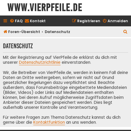
www.vierpfeile.de
FAQ
Kontakt
Registrieren
Anmelden
S
Foren-Übersicht
Datenschutz
u
Datenschutz
c
h
Mit der Registrierung auf VierPfeile.de erklärst du dich mit
e
unserer
Datenschutzrichtlinie
einverstanden.
Wir, die Betreiber von VierPfeile.de, werden in keinem Fall deine
Daten an Dritte weitergeben, sofern wir nicht auf Grund
gesetzlicher Regelungen dazu verpflichtet sind. Beachte
außerdem, dass Forumsbeiträge eingebettete Mediendateien
(Bilder, Videos) oder Links auf Mediendateien enthalten
können, bei deren Aufruf möglicherweise Zugriffsdaten beim
Anbieter dieser Dateien gespeichert werden. Dies liegt
außerhalb unserer Kontrolle und Verantwortung.
Für weitere Fragen zum Thema Datenschutz kannst du dich
gerne über die
Kontaktfunktion
an uns wenden.