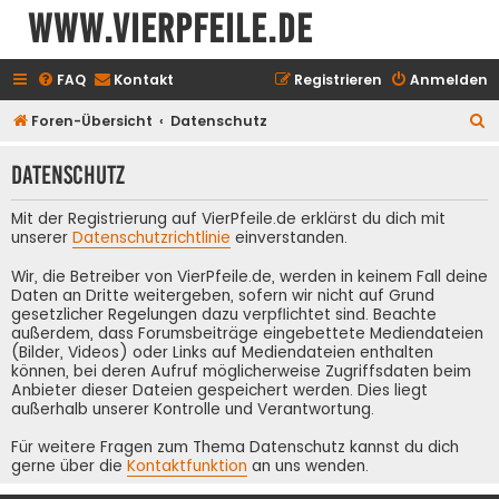
www.vierpfeile.de
FAQ
Kontakt
Registrieren
Anmelden
S
Foren-Übersicht
Datenschutz
u
Datenschutz
c
h
Mit der Registrierung auf VierPfeile.de erklärst du dich mit
e
unserer
Datenschutzrichtlinie
einverstanden.
Wir, die Betreiber von VierPfeile.de, werden in keinem Fall deine
Daten an Dritte weitergeben, sofern wir nicht auf Grund
gesetzlicher Regelungen dazu verpflichtet sind. Beachte
außerdem, dass Forumsbeiträge eingebettete Mediendateien
(Bilder, Videos) oder Links auf Mediendateien enthalten
können, bei deren Aufruf möglicherweise Zugriffsdaten beim
Anbieter dieser Dateien gespeichert werden. Dies liegt
außerhalb unserer Kontrolle und Verantwortung.
Für weitere Fragen zum Thema Datenschutz kannst du dich
gerne über die
Kontaktfunktion
an uns wenden.