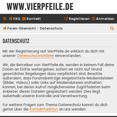
www.vierpfeile.de
FAQ
Kontakt
Registrieren
Anmelden
S
Foren-Übersicht
Datenschutz
u
Datenschutz
c
h
Mit der Registrierung auf VierPfeile.de erklärst du dich mit
e
unserer
Datenschutzrichtlinie
einverstanden.
Wir, die Betreiber von VierPfeile.de, werden in keinem Fall deine
Daten an Dritte weitergeben, sofern wir nicht auf Grund
gesetzlicher Regelungen dazu verpflichtet sind. Beachte
außerdem, dass Forumsbeiträge eingebettete Mediendateien
(Bilder, Videos) oder Links auf Mediendateien enthalten
können, bei deren Aufruf möglicherweise Zugriffsdaten beim
Anbieter dieser Dateien gespeichert werden. Dies liegt
außerhalb unserer Kontrolle und Verantwortung.
Für weitere Fragen zum Thema Datenschutz kannst du dich
gerne über die
Kontaktfunktion
an uns wenden.