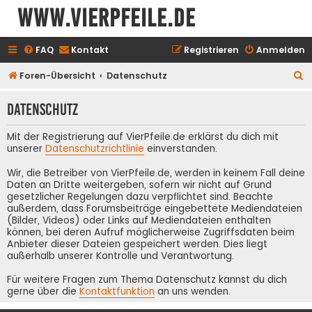
www.vierpfeile.de
FAQ
Kontakt
Registrieren
Anmelden
S
Foren-Übersicht
Datenschutz
u
Datenschutz
c
h
Mit der Registrierung auf VierPfeile.de erklärst du dich mit
e
unserer
Datenschutzrichtlinie
einverstanden.
Wir, die Betreiber von VierPfeile.de, werden in keinem Fall deine
Daten an Dritte weitergeben, sofern wir nicht auf Grund
gesetzlicher Regelungen dazu verpflichtet sind. Beachte
außerdem, dass Forumsbeiträge eingebettete Mediendateien
(Bilder, Videos) oder Links auf Mediendateien enthalten
können, bei deren Aufruf möglicherweise Zugriffsdaten beim
Anbieter dieser Dateien gespeichert werden. Dies liegt
außerhalb unserer Kontrolle und Verantwortung.
Für weitere Fragen zum Thema Datenschutz kannst du dich
gerne über die
Kontaktfunktion
an uns wenden.