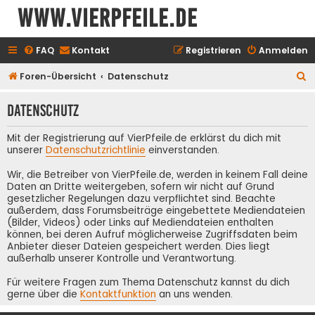
www.vierpfeile.de
FAQ
Kontakt
Registrieren
Anmelden
S
Foren-Übersicht
Datenschutz
u
Datenschutz
c
h
Mit der Registrierung auf VierPfeile.de erklärst du dich mit
e
unserer
Datenschutzrichtlinie
einverstanden.
Wir, die Betreiber von VierPfeile.de, werden in keinem Fall deine
Daten an Dritte weitergeben, sofern wir nicht auf Grund
gesetzlicher Regelungen dazu verpflichtet sind. Beachte
außerdem, dass Forumsbeiträge eingebettete Mediendateien
(Bilder, Videos) oder Links auf Mediendateien enthalten
können, bei deren Aufruf möglicherweise Zugriffsdaten beim
Anbieter dieser Dateien gespeichert werden. Dies liegt
außerhalb unserer Kontrolle und Verantwortung.
Für weitere Fragen zum Thema Datenschutz kannst du dich
gerne über die
Kontaktfunktion
an uns wenden.