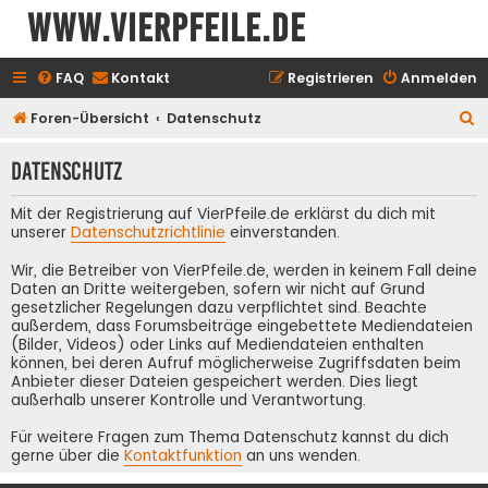
www.vierpfeile.de
FAQ
Kontakt
Registrieren
Anmelden
S
Foren-Übersicht
Datenschutz
u
Datenschutz
c
h
Mit der Registrierung auf VierPfeile.de erklärst du dich mit
e
unserer
Datenschutzrichtlinie
einverstanden.
Wir, die Betreiber von VierPfeile.de, werden in keinem Fall deine
Daten an Dritte weitergeben, sofern wir nicht auf Grund
gesetzlicher Regelungen dazu verpflichtet sind. Beachte
außerdem, dass Forumsbeiträge eingebettete Mediendateien
(Bilder, Videos) oder Links auf Mediendateien enthalten
können, bei deren Aufruf möglicherweise Zugriffsdaten beim
Anbieter dieser Dateien gespeichert werden. Dies liegt
außerhalb unserer Kontrolle und Verantwortung.
Für weitere Fragen zum Thema Datenschutz kannst du dich
gerne über die
Kontaktfunktion
an uns wenden.