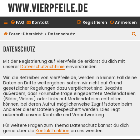
www.vierpfeile.de
FAQ
Kontakt
Registrieren
Anmelden
S
Foren-Übersicht
Datenschutz
u
Datenschutz
c
h
Mit der Registrierung auf VierPfeile.de erklärst du dich mit
e
unserer
Datenschutzrichtlinie
einverstanden.
Wir, die Betreiber von VierPfeile.de, werden in keinem Fall deine
Daten an Dritte weitergeben, sofern wir nicht auf Grund
gesetzlicher Regelungen dazu verpflichtet sind. Beachte
außerdem, dass Forumsbeiträge eingebettete Mediendateien
(Bilder, Videos) oder Links auf Mediendateien enthalten
können, bei deren Aufruf möglicherweise Zugriffsdaten beim
Anbieter dieser Dateien gespeichert werden. Dies liegt
außerhalb unserer Kontrolle und Verantwortung.
Für weitere Fragen zum Thema Datenschutz kannst du dich
gerne über die
Kontaktfunktion
an uns wenden.