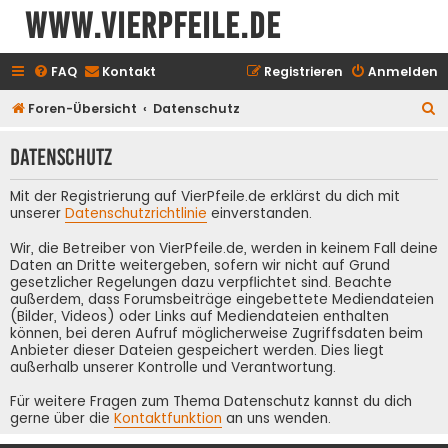
www.vierpfeile.de
FAQ
Kontakt
Registrieren
Anmelden
S
Foren-Übersicht
Datenschutz
u
Datenschutz
c
h
Mit der Registrierung auf VierPfeile.de erklärst du dich mit
e
unserer
Datenschutzrichtlinie
einverstanden.
Wir, die Betreiber von VierPfeile.de, werden in keinem Fall deine
Daten an Dritte weitergeben, sofern wir nicht auf Grund
gesetzlicher Regelungen dazu verpflichtet sind. Beachte
außerdem, dass Forumsbeiträge eingebettete Mediendateien
(Bilder, Videos) oder Links auf Mediendateien enthalten
können, bei deren Aufruf möglicherweise Zugriffsdaten beim
Anbieter dieser Dateien gespeichert werden. Dies liegt
außerhalb unserer Kontrolle und Verantwortung.
Für weitere Fragen zum Thema Datenschutz kannst du dich
gerne über die
Kontaktfunktion
an uns wenden.