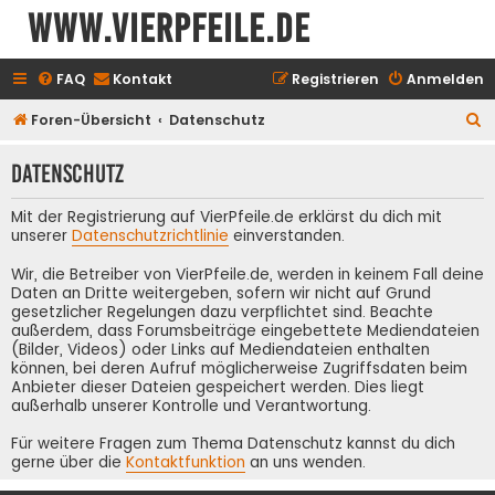
www.vierpfeile.de
FAQ
Kontakt
Registrieren
Anmelden
S
Foren-Übersicht
Datenschutz
u
Datenschutz
c
h
Mit der Registrierung auf VierPfeile.de erklärst du dich mit
e
unserer
Datenschutzrichtlinie
einverstanden.
Wir, die Betreiber von VierPfeile.de, werden in keinem Fall deine
Daten an Dritte weitergeben, sofern wir nicht auf Grund
gesetzlicher Regelungen dazu verpflichtet sind. Beachte
außerdem, dass Forumsbeiträge eingebettete Mediendateien
(Bilder, Videos) oder Links auf Mediendateien enthalten
können, bei deren Aufruf möglicherweise Zugriffsdaten beim
Anbieter dieser Dateien gespeichert werden. Dies liegt
außerhalb unserer Kontrolle und Verantwortung.
Für weitere Fragen zum Thema Datenschutz kannst du dich
gerne über die
Kontaktfunktion
an uns wenden.