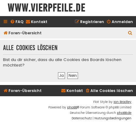
www.vierpfeile.de
FAQ
Kontakt
Registrieren
Anmelden
S
Foren-Übersicht
u
Alle Cookies löschen
c
h
Bist du dir sicher, dass du alle Cookies des Boards löschen
e
möchtest?
Foren-Übersicht
Kontakt
Alle Cookies löschen
Flat Style by
Ian Bradley
Powered by
phpBB
® Forum Software © phpBB Limited
Deutsche Übersetzung durch
phpBB.de
Datenschutz
|
Nutzungsbedingungen