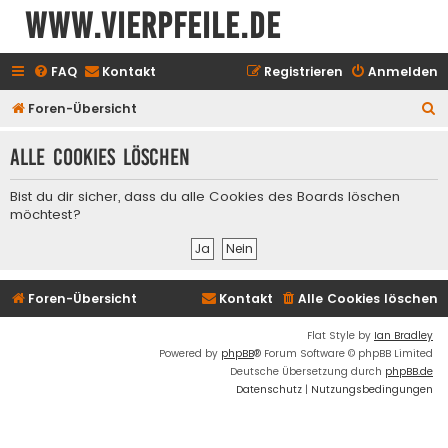
www.vierpfeile.de
FAQ
Kontakt
Registrieren
Anmelden
S
Foren-Übersicht
u
Alle Cookies löschen
c
h
Bist du dir sicher, dass du alle Cookies des Boards löschen
e
möchtest?
Foren-Übersicht
Kontakt
Alle Cookies löschen
Flat Style by
Ian Bradley
Powered by
phpBB
® Forum Software © phpBB Limited
Deutsche Übersetzung durch
phpBB.de
Datenschutz
|
Nutzungsbedingungen