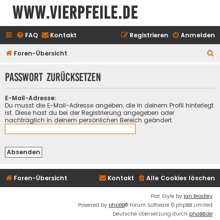
www.vierpfeile.de
FAQ
Kontakt
Registrieren
Anmelden
S
Foren-Übersicht
u
Passwort zurücksetzen
c
h
E-Mail-Adresse:
e
Du musst die E-Mail-Adresse angeben, die in deinem Profil hinterlegt
ist. Diese hast du bei der Registrierung angegeben oder
nachträglich in deinem persönlichen Bereich geändert.
Foren-Übersicht
Kontakt
Alle Cookies löschen
Flat Style by
Ian Bradley
Powered by
phpBB
® Forum Software © phpBB Limited
Deutsche Übersetzung durch
phpBB.de