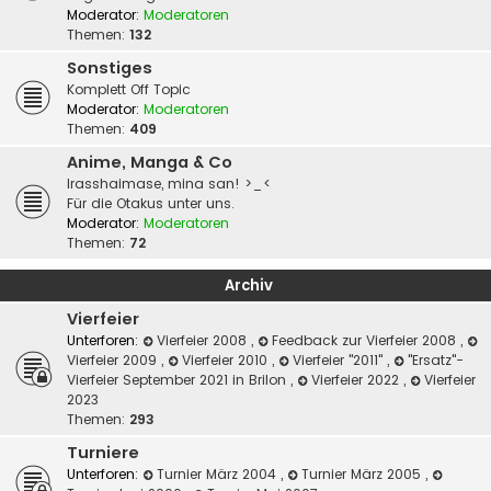
Moderator:
Moderatoren
Themen:
132
Sonstiges
Komplett Off Topic
Moderator:
Moderatoren
Themen:
409
Anime, Manga & Co
Irasshaimase, mina san! >_<
Für die Otakus unter uns.
Moderator:
Moderatoren
Themen:
72
Archiv
Vierfeier
Unterforen:
Vierfeier 2008
,
Feedback zur Vierfeier 2008
,
Vierfeier 2009
,
Vierfeier 2010
,
Vierfeier "2011"
,
"Ersatz"-
Vierfeier September 2021 in Brilon
,
Vierfeier 2022
,
Vierfeier
2023
Themen:
293
Turniere
Unterforen:
Turnier März 2004
,
Turnier März 2005
,