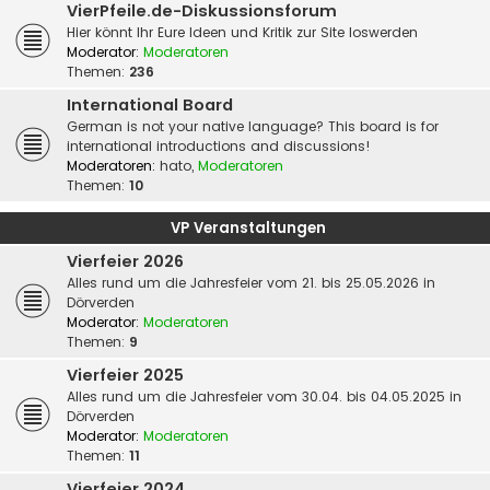
VierPfeile.de-Diskussionsforum
Hier könnt Ihr Eure Ideen und Kritik zur Site loswerden
Moderator:
Moderatoren
Themen:
236
International Board
German is not your native language? This board is for
international introductions and discussions!
Moderatoren:
hato
,
Moderatoren
Themen:
10
VP Veranstaltungen
Vierfeier 2026
Alles rund um die Jahresfeier vom 21. bis 25.05.2026 in
Dörverden
Moderator:
Moderatoren
Themen:
9
Vierfeier 2025
Alles rund um die Jahresfeier vom 30.04. bis 04.05.2025 in
Dörverden
Moderator:
Moderatoren
Themen:
11
Vierfeier 2024