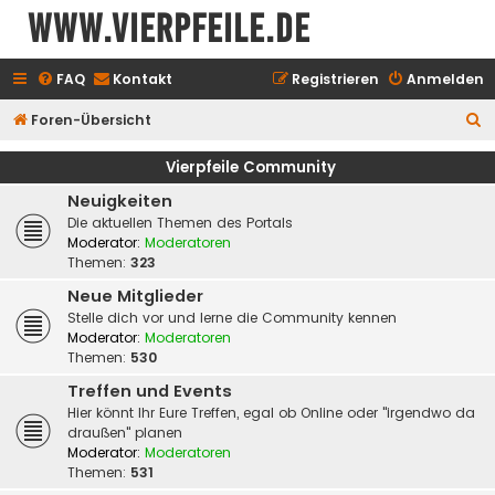
www.vierpfeile.de
FAQ
Kontakt
Registrieren
Anmelden
S
Foren-Übersicht
u
Vierpfeile Community
c
Neuigkeiten
h
Die aktuellen Themen des Portals
e
Moderator:
Moderatoren
Themen:
323
Neue Mitglieder
Stelle dich vor und lerne die Community kennen
Moderator:
Moderatoren
Themen:
530
Treffen und Events
Hier könnt Ihr Eure Treffen, egal ob Online oder "irgendwo da
draußen" planen
Moderator:
Moderatoren
Themen:
531