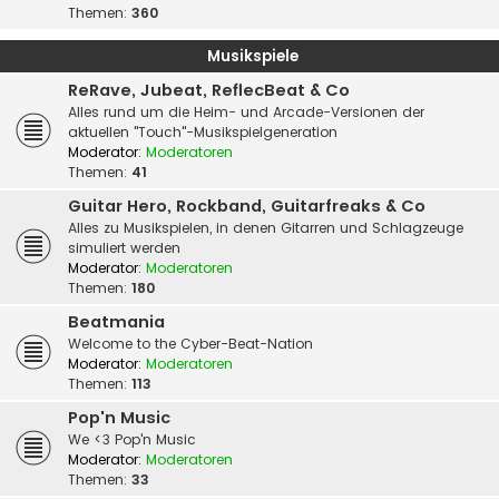
Themen:
360
Musikspiele
ReRave, Jubeat, ReflecBeat & Co
Alles rund um die Heim- und Arcade-Versionen der
aktuellen "Touch"-Musikspielgeneration
Moderator:
Moderatoren
Themen:
41
Guitar Hero, Rockband, Guitarfreaks & Co
Alles zu Musikspielen, in denen Gitarren und Schlagzeuge
simuliert werden
Moderator:
Moderatoren
Themen:
180
Beatmania
Welcome to the Cyber-Beat-Nation
Moderator:
Moderatoren
Themen:
113
Pop'n Music
We <3 Pop'n Music
Moderator:
Moderatoren
Themen:
33