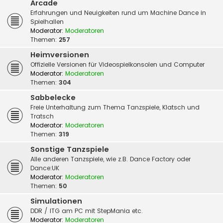
Arcade
Erfahrungen und Neuigkeiten rund um Machine Dance in
Spielhallen
Moderator:
Moderatoren
Themen:
257
Heimversionen
Offizielle Versionen für Videospielkonsolen und Computer
Moderator:
Moderatoren
Themen:
304
Sabbelecke
Freie Unterhaltung zum Thema Tanzspiele, Klatsch und
Tratsch
Moderator:
Moderatoren
Themen:
319
Sonstige Tanzspiele
Alle anderen Tanzspiele, wie z.B. Dance Factory oder
Dance:UK
Moderator:
Moderatoren
Themen:
50
Simulationen
DDR / ITG am PC mit StepMania etc.
Moderator:
Moderatoren