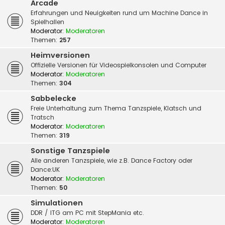
Arcade
Erfahrungen und Neuigkeiten rund um Machine Dance in
Spielhallen
Moderator:
Moderatoren
Themen:
257
Heimversionen
Offizielle Versionen für Videospielkonsolen und Computer
Moderator:
Moderatoren
Themen:
304
Sabbelecke
Freie Unterhaltung zum Thema Tanzspiele, Klatsch und
Tratsch
Moderator:
Moderatoren
Themen:
319
Sonstige Tanzspiele
Alle anderen Tanzspiele, wie z.B. Dance Factory oder
Dance:UK
Moderator:
Moderatoren
Themen:
50
Simulationen
DDR / ITG am PC mit StepMania etc.
Moderator:
Moderatoren