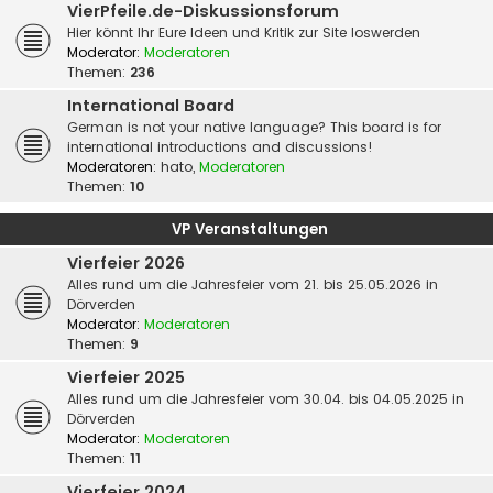
VierPfeile.de-Diskussionsforum
Hier könnt Ihr Eure Ideen und Kritik zur Site loswerden
Moderator:
Moderatoren
Themen:
236
International Board
German is not your native language? This board is for
international introductions and discussions!
Moderatoren:
hato
,
Moderatoren
Themen:
10
VP Veranstaltungen
Vierfeier 2026
Alles rund um die Jahresfeier vom 21. bis 25.05.2026 in
Dörverden
Moderator:
Moderatoren
Themen:
9
Vierfeier 2025
Alles rund um die Jahresfeier vom 30.04. bis 04.05.2025 in
Dörverden
Moderator:
Moderatoren
Themen:
11
Vierfeier 2024