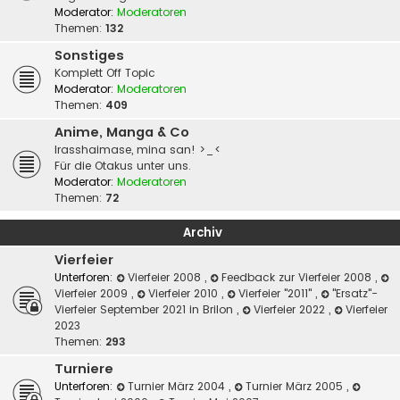
Moderator:
Moderatoren
Themen:
132
Sonstiges
Komplett Off Topic
Moderator:
Moderatoren
Themen:
409
Anime, Manga & Co
Irasshaimase, mina san! >_<
Für die Otakus unter uns.
Moderator:
Moderatoren
Themen:
72
Archiv
Vierfeier
Unterforen:
Vierfeier 2008
,
Feedback zur Vierfeier 2008
,
Vierfeier 2009
,
Vierfeier 2010
,
Vierfeier "2011"
,
"Ersatz"-
Vierfeier September 2021 in Brilon
,
Vierfeier 2022
,
Vierfeier
2023
Themen:
293
Turniere
Unterforen:
Turnier März 2004
,
Turnier März 2005
,