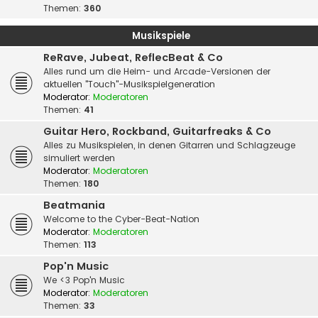
Themen:
360
Musikspiele
ReRave, Jubeat, ReflecBeat & Co
Alles rund um die Heim- und Arcade-Versionen der
aktuellen "Touch"-Musikspielgeneration
Moderator:
Moderatoren
Themen:
41
Guitar Hero, Rockband, Guitarfreaks & Co
Alles zu Musikspielen, in denen Gitarren und Schlagzeuge
simuliert werden
Moderator:
Moderatoren
Themen:
180
Beatmania
Welcome to the Cyber-Beat-Nation
Moderator:
Moderatoren
Themen:
113
Pop'n Music
We <3 Pop'n Music
Moderator:
Moderatoren
Themen:
33