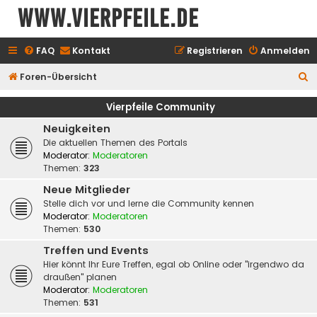
www.vierpfeile.de
FAQ
Kontakt
Registrieren
Anmelden
S
Foren-Übersicht
u
Vierpfeile Community
c
Neuigkeiten
h
Die aktuellen Themen des Portals
e
Moderator:
Moderatoren
Themen:
323
Neue Mitglieder
Stelle dich vor und lerne die Community kennen
Moderator:
Moderatoren
Themen:
530
Treffen und Events
Hier könnt Ihr Eure Treffen, egal ob Online oder "irgendwo da
draußen" planen
Moderator:
Moderatoren
Themen:
531