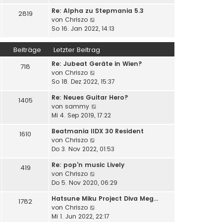
a
u
e
i
g
Re: Alpha zu Stepmania 5.3
e
2819
r
t
N
von
Chriszo
s
B
r
e
So 16. Jan 2022, 14:13
t
e
a
u
e
i
g
e
r
Beiträge
Letzter Beitrag
t
s
B
r
Re: Jubeat Geräte in Wien?
t
e
718
a
N
von
Chriszo
e
i
g
e
So 18. Dez 2022, 15:37
r
t
u
B
r
Re: Neues Guitar Hero?
e
e
1405
a
N
von
sammy
s
i
g
e
Mi 4. Sep 2019, 17:22
t
t
u
e
r
Beatmania IIDX 30 Resident
e
1610
r
a
N
von
Chriszo
s
B
g
e
Do 3. Nov 2022, 01:53
t
e
u
e
i
Re: pop'n music Lively
e
419
r
t
N
von
Chriszo
s
B
r
e
Do 5. Nov 2020, 06:29
t
e
a
u
e
i
g
Hatsune Miku Project Diva Meg…
e
1782
r
t
N
von
Chriszo
s
B
r
e
Mi 1. Jun 2022, 22:17
t
e
a