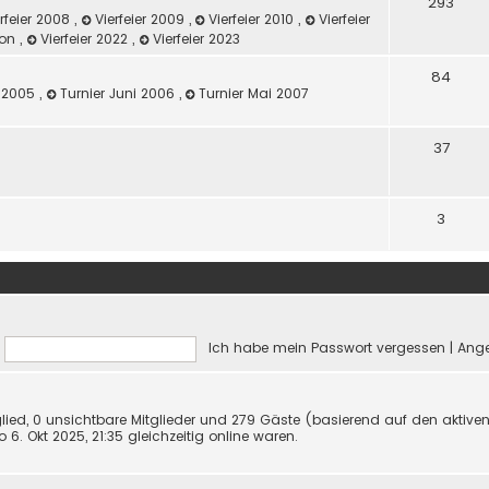
293
rfeier 2008
,
Vierfeier 2009
,
Vierfeier 2010
,
Vierfeier
ilon
,
Vierfeier 2022
,
Vierfeier 2023
84
z 2005
,
Turnier Juni 2006
,
Turnier Mai 2007
37
3
Ich habe mein Passwort vergessen
|
Ange
tglied, 0 unsichtbare Mitglieder und 279 Gäste (basierend auf den aktive
6. Okt 2025, 21:35 gleichzeitig online waren.