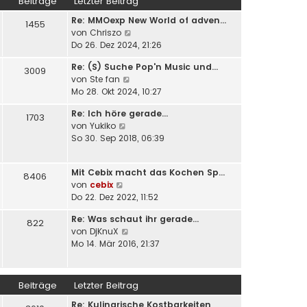
Beiträge
Letzter Beitrag
s
B
g
Re: MMOexp New World of adven…
t
e
1455
N
von
Chriszo
e
i
e
Do 26. Dez 2024, 21:26
r
t
u
B
r
Re: (S) Suche Pop'n Music und…
e
e
3009
a
N
von
Ste fan
s
i
g
e
Mo 28. Okt 2024, 10:27
t
t
u
e
r
Re: Ich höre gerade...
e
1703
r
a
N
von
Yukiko
s
B
g
e
So 30. Sep 2018, 06:39
t
e
u
e
i
e
r
t
Mit Cebix macht das Kochen Sp…
s
8406
B
r
N
von
cebix
t
e
a
e
Do 22. Dez 2022, 11:52
e
i
g
u
r
t
Re: Was schaut ihr gerade...
e
822
B
r
N
von
DjKnuX
s
e
a
e
Mo 14. Mär 2016, 21:37
t
i
g
u
e
t
e
r
r
s
B
Beiträge
Letzter Beitrag
a
t
e
g
Re: Kulinarische Kostbarkeiten
e