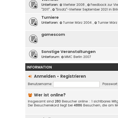
Unterforen:
Vierfeier 2008
,
Feedback zur Vie
"2011"
,
"Ersatz"-Vierfeier September 2021 in Br
Turniere
Unterforen:
Turnier März 2004
,
Turnier Mär
gamescom
Sonstige Veranstaltungen
Unterforum:
MMC Berlin 2007
INFORMATION
Anmelden
•
Registrieren
Benutzername:
Passwort:
Wer ist online?
Insgesamt sind
280
Besucher online :: 1 sichtbares Mi
Der Besucherrekord liegt bei
4886
Besuchern, die am Mo 