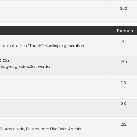
360
Themen
41
 der aktuellen "Touch"-Musikspielgeneration
& Co
180
chlagzeuge simuliert werden
113
33
212
B. Amplitude, DJ Max oder Elite Beat Agents.