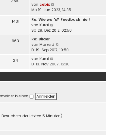
i
3610
N
von
cebix
r
t
e
Mo 19. Jun 2023, 14:35
B
r
u
e
a
Re: Wie war's? Feedback hier!
e
i
1431
g
N
von
Kurai
s
t
e
Sa 29. Dez 2012, 02:50
t
r
u
e
a
Re: Bilder
663
e
r
g
N
von
Marzerd
s
B
e
Di 19. Sep 2017, 10:50
t
e
u
e
N
i
von
Kurai
24
e
r
e
t
Di 13. Nov 2007, 15:30
s
B
u
r
t
e
e
a
e
i
s
g
r
t
t
B
r
e
e
a
meldet bleiben
r
i
g
B
t
e
r
i
a
n Besuchern der letzten 5 Minuten)
t
g
r
a
g