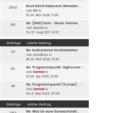
u
e
i
Rock Band Keyboard leihweise …
e
2503
r
t
N
von
RM
s
B
r
e
Di 24. Mär 2026, 11:06
t
e
a
u
e
i
g
Re: [ENG] Koln - Music Games
e
106
r
t
N
von
Aposke
s
B
r
e
So 27. Aug 2017, 01:01
t
e
a
u
e
i
g
e
r
Beiträge
Letzter Beitrag
t
s
B
r
Re: Kulinarische Kostbarkeiten
t
e
43
a
N
von
wuselfuzz
e
i
g
e
Mi 20. Mai 2026, 16:20
r
t
u
B
r
Re: Programmpunkt: Highscore-…
e
e
65
a
N
von
Senbei
s
i
g
e
Di 29. Apr 2025, 21:55
t
t
u
e
r
Re: Programmpunkt (Turnier): …
e
46
r
a
N
von
Senbei
s
B
g
e
Sa 4. Mai 2024, 07:06
t
e
u
e
i
e
r
Beiträge
Letzter Beitrag
t
s
B
r
Re: Was ist eure Schwachstell…
t
e
1753