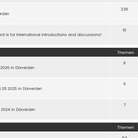
236
werden
10
d is for international introductions and discussions!
Themen
9
5.2026 in Dörverden
11
4.05.2025 in Dörverden
7
5.2024 in Dörverden
Themen
114