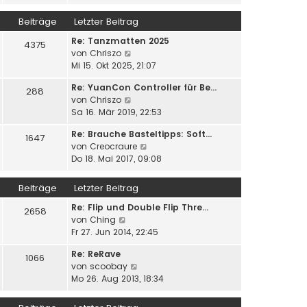
u
e
i
g
e
r
Beiträge
Letzter Beitrag
t
s
B
r
Re: Tanzmatten 2025
t
e
4375
a
N
von
Chriszo
e
i
g
e
Mi 15. Okt 2025, 21:07
r
t
u
B
r
Re: YuanCon Controller für Be…
e
e
288
a
N
von
Chriszo
s
i
g
e
Sa 16. Mär 2019, 22:53
t
t
u
e
r
Re: Brauche Basteltipps: Soft…
e
1647
r
a
N
von
Creocraure
s
B
g
e
Do 18. Mai 2017, 09:08
t
e
u
e
i
e
r
Beiträge
Letzter Beitrag
t
s
B
r
Re: Flip und Double Flip Thre…
t
e
2658
a
N
von
Ching
e
i
g
e
Fr 27. Jun 2014, 22:45
r
t
u
B
r
Re: ReRave
e
e
1066
a
N
von
scoobay
s
i
g
e
Mo 26. Aug 2013, 18:34
t
t
u
e
r
e
r
a