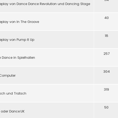
eplay von Dance Dance Revolution und Dancing Stage
40
play von In The Groove
18
eplay von Pump It Up
257
 Dance in Spielhallen
304
d Computer
319
tsch und Tratsch
50
y oder Dance:UK