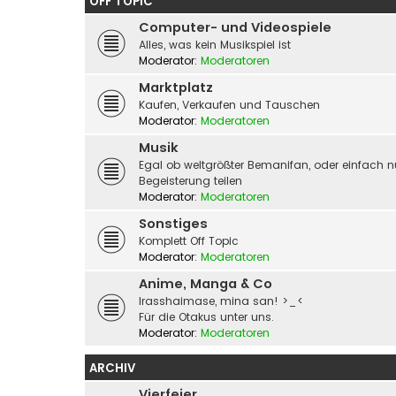
OFF TOPIC
Computer- und Videospiele
Alles, was kein Musikspiel ist
Moderator:
Moderatoren
Marktplatz
Kaufen, Verkaufen und Tauschen
Moderator:
Moderatoren
Musik
Egal ob weltgrößter Bemanifan, oder einfach n
Begeisterung teilen
Moderator:
Moderatoren
Sonstiges
Komplett Off Topic
Moderator:
Moderatoren
Anime, Manga & Co
Irasshaimase, mina san! >_<
Für die Otakus unter uns.
Moderator:
Moderatoren
ARCHIV
Vierfeier