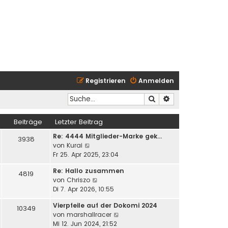
Registrieren
Anmelden
Suche
Erweiterte Suche
Beiträge
Letzter Beitrag
Re: 4444 Mitglieder-Marke gek…
3938
N
von
Kurai
e
Fr 25. Apr 2025, 23:04
u
Re: Hallo zusammen
e
4819
N
von
Chriszo
s
e
Di 7. Apr 2026, 10:55
t
u
e
Vierpfeile auf der Dokomi 2024
e
10349
r
N
von
marshallracer
s
B
e
Mi 12. Jun 2024, 21:52
t
e