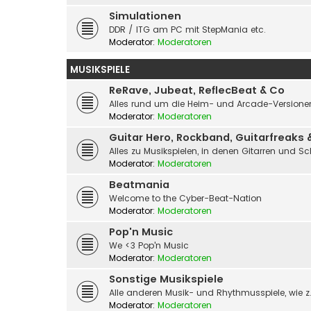
Simulationen
DDR / ITG am PC mit StepMania etc.
Moderator:
Moderatoren
MUSIKSPIELE
ReRave, Jubeat, ReflecBeat & Co
Alles rund um die Heim- und Arcade-Versionen
Moderator:
Moderatoren
Guitar Hero, Rockband, Guitarfreaks 
Alles zu Musikspielen, in denen Gitarren und S
Moderator:
Moderatoren
Beatmania
Welcome to the Cyber-Beat-Nation
Moderator:
Moderatoren
Pop'n Music
We <3 Pop'n Music
Moderator:
Moderatoren
Sonstige Musikspiele
Alle anderen Musik- und Rhythmusspiele, wie z.
Moderator:
Moderatoren