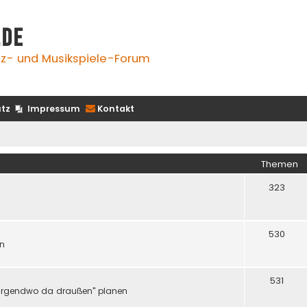
.de
z- und Musikspiele-Forum
tz
Impressum
Kontakt
Themen
323
530
en
531
er "irgendwo da draußen" planen