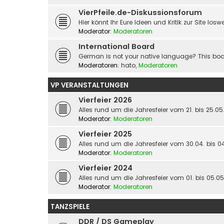
VierPfeile.de-Diskussionsforum
Hier könnt Ihr Eure Ideen und Kritik zur Site los
Moderator:
Moderatoren
International Board
German is not your native language? This boar
Moderatoren:
hato
,
Moderatoren
VP VERANSTALTUNGEN
Vierfeier 2026
Alles rund um die Jahresfeier vom 21. bis 25.0
Moderator:
Moderatoren
Vierfeier 2025
Alles rund um die Jahresfeier vom 30.04. bis 0
Moderator:
Moderatoren
Vierfeier 2024
Alles rund um die Jahresfeier vom 01. bis 05.0
Moderator:
Moderatoren
TANZSPIELE
DDR / DS Gameplay