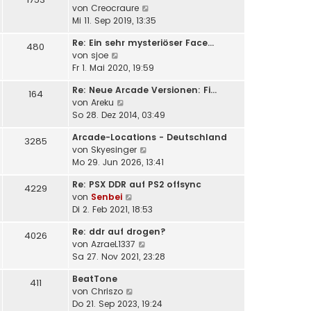
a
N
von
Creocraure
e
i
g
e
Mi 11. Sep 2019, 13:35
r
t
u
B
r
Re: Ein sehr mysteriöser Face…
e
e
480
a
N
von
sjoe
s
i
g
e
Fr 1. Mai 2020, 19:59
t
t
u
e
r
Re: Neue Arcade Versionen: Fi…
e
164
r
a
N
von
Areku
s
B
g
e
So 28. Dez 2014, 03:49
t
e
u
e
i
Arcade-Locations - Deutschland
e
3285
r
t
N
von
Skyesinger
s
B
r
e
Mo 29. Jun 2026, 13:41
t
e
a
u
e
i
g
Re: PSX DDR auf PS2 offsync
e
4229
r
t
N
von
Senbei
s
B
r
e
Di 2. Feb 2021, 18:53
t
e
a
u
e
i
g
Re: ddr auf drogen?
e
4026
r
t
N
von
AzraeL1337
s
B
r
e
Sa 27. Nov 2021, 23:28
t
e
a
u
e
i
g
BeatTone
e
411
r
t
N
von
Chriszo
s
B
r
e
Do 21. Sep 2023, 19:24
t
e