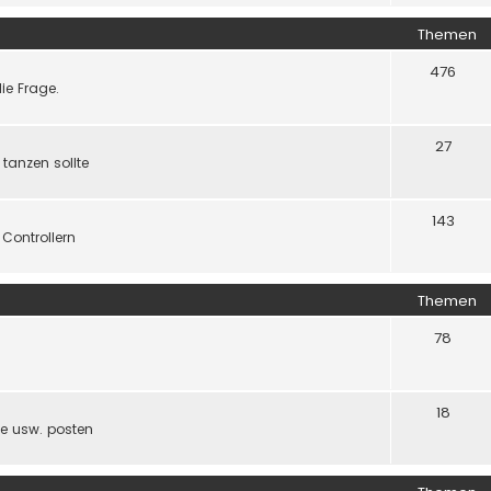
Themen
476
ie Frage.
27
 tanzen sollte
143
Controllern
Themen
78
18
ude usw. posten