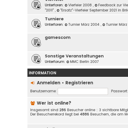
Unterforen:
Vierfeier 2008
,
Feedback zur Vie
"2011"
,
"Ersatz"-Vierfeier September 2021 in Br
Turniere
Unterforen:
Turnier März 2004
,
Turnier Mär
gamescom
Sonstige Veranstaltungen
Unterforum:
MMC Berlin 2007
INFORMATION
Anmelden
•
Registrieren
Benutzername:
Passwort:
Wer ist online?
Insgesamt sind
286
Besucher online :: 3 sichtbare Mit
Der Besucherrekord liegt bei
4886
Besuchern, die am Mo 