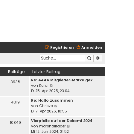
Registrieren
Anmelden
Suche
Erweiterte Suche
Beiträge
Letzter Beitrag
Re: 4444 Mitglieder-Marke gek…
3938
N
von
Kurai
e
Fr 25. Apr 2025, 23:04
u
Re: Hallo zusammen
e
4819
N
von
Chriszo
s
e
Di 7. Apr 2026, 10:55
t
u
e
Vierpfeile auf der Dokomi 2024
e
10349
r
N
von
marshallracer
s
B
e
Mi 12. Jun 2024, 21:52
t
e