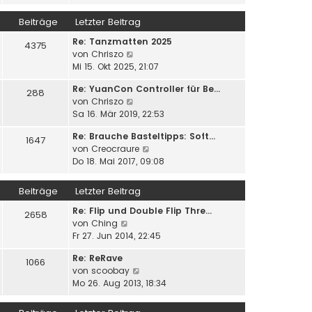
u
e
i
g
e
r
Beiträge
Letzter Beitrag
t
s
B
r
Re: Tanzmatten 2025
t
e
4375
a
N
von
Chriszo
e
i
g
e
Mi 15. Okt 2025, 21:07
r
t
u
B
r
Re: YuanCon Controller für Be…
e
e
288
a
N
von
Chriszo
s
i
g
e
Sa 16. Mär 2019, 22:53
t
t
u
e
r
Re: Brauche Basteltipps: Soft…
e
1647
r
a
N
von
Creocraure
s
B
g
e
Do 18. Mai 2017, 09:08
t
e
u
e
i
e
r
Beiträge
Letzter Beitrag
t
s
B
r
Re: Flip und Double Flip Thre…
t
e
2658
a
N
von
Ching
e
i
g
e
Fr 27. Jun 2014, 22:45
r
t
u
B
r
Re: ReRave
e
e
1066
a
N
von
scoobay
s
i
g
e
Mo 26. Aug 2013, 18:34
t
t
u
e
r
e
r
a