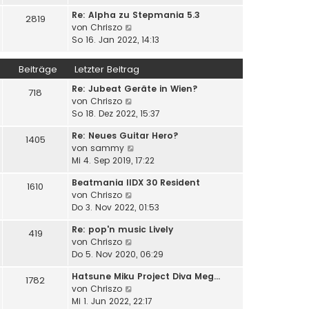
a
u
e
i
g
Re: Alpha zu Stepmania 5.3
e
2819
r
t
N
von
Chriszo
s
B
r
e
So 16. Jan 2022, 14:13
t
e
a
u
e
i
g
e
r
Beiträge
Letzter Beitrag
t
s
B
r
Re: Jubeat Geräte in Wien?
t
e
718
a
N
von
Chriszo
e
i
g
e
So 18. Dez 2022, 15:37
r
t
u
B
r
Re: Neues Guitar Hero?
e
e
1405
a
N
von
sammy
s
i
g
e
Mi 4. Sep 2019, 17:22
t
t
u
e
r
Beatmania IIDX 30 Resident
e
1610
r
a
N
von
Chriszo
s
B
g
e
Do 3. Nov 2022, 01:53
t
e
u
e
i
Re: pop'n music Lively
e
419
r
t
N
von
Chriszo
s
B
r
e
Do 5. Nov 2020, 06:29
t
e
a
u
e
i
g
Hatsune Miku Project Diva Meg…
e
1782
r
t
N
von
Chriszo
s
B
r
e
Mi 1. Jun 2022, 22:17
t
e
a