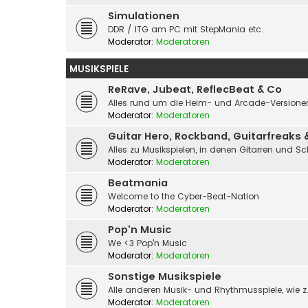
Simulationen
DDR / ITG am PC mit StepMania etc.
Moderator:
Moderatoren
MUSIKSPIELE
ReRave, Jubeat, ReflecBeat & Co
Alles rund um die Heim- und Arcade-Versionen
Moderator:
Moderatoren
Guitar Hero, Rockband, Guitarfreaks 
Alles zu Musikspielen, in denen Gitarren und S
Moderator:
Moderatoren
Beatmania
Welcome to the Cyber-Beat-Nation
Moderator:
Moderatoren
Pop'n Music
We <3 Pop'n Music
Moderator:
Moderatoren
Sonstige Musikspiele
Alle anderen Musik- und Rhythmusspiele, wie z.
Moderator:
Moderatoren