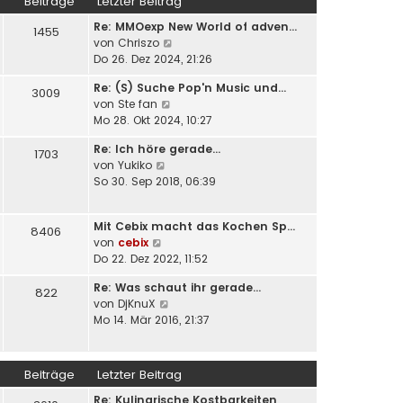
Beiträge
Letzter Beitrag
s
B
g
Re: MMOexp New World of adven…
t
e
1455
N
von
Chriszo
e
i
e
Do 26. Dez 2024, 21:26
r
t
u
B
r
Re: (S) Suche Pop'n Music und…
e
e
3009
a
N
von
Ste fan
s
i
g
e
Mo 28. Okt 2024, 10:27
t
t
u
e
r
Re: Ich höre gerade...
e
1703
r
a
N
von
Yukiko
s
B
g
e
So 30. Sep 2018, 06:39
t
e
u
e
i
e
r
t
Mit Cebix macht das Kochen Sp…
s
8406
B
r
N
von
cebix
t
e
a
e
Do 22. Dez 2022, 11:52
e
i
g
u
r
t
Re: Was schaut ihr gerade...
e
822
B
r
N
von
DjKnuX
s
e
a
e
Mo 14. Mär 2016, 21:37
t
i
g
u
e
t
e
r
r
s
B
Beiträge
Letzter Beitrag
a
t
e
g
Re: Kulinarische Kostbarkeiten
e