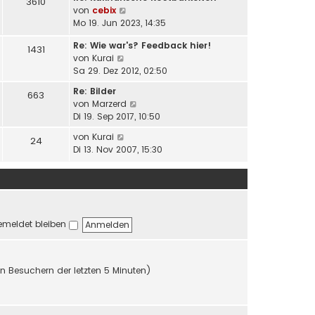
i
3610
N
von
cebix
r
t
e
Mo 19. Jun 2023, 14:35
B
r
u
e
a
Re: Wie war's? Feedback hier!
e
i
1431
g
N
von
Kurai
s
t
e
Sa 29. Dez 2012, 02:50
t
r
u
e
a
Re: Bilder
663
e
r
g
N
von
Marzerd
s
B
e
Di 19. Sep 2017, 10:50
t
e
u
e
N
i
von
Kurai
24
e
r
e
t
Di 13. Nov 2007, 15:30
s
B
u
r
t
e
e
a
e
i
s
g
r
t
t
B
r
e
e
a
meldet bleiben
r
i
g
B
t
e
r
i
a
en Besuchern der letzten 5 Minuten)
t
g
r
a
g