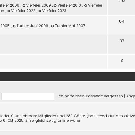
293
rfeier 2008
,
Vierfeier 2009
,
Vierfeier 2010
,
Vierfeier
ilon
,
Vierfeier 2022
,
Vierfeier 2023
84
z 2005
,
Turnier Juni 2006
,
Turnier Mai 2007
37
3
Ich habe mein Passwort vergessen
|
Ange
glieder, 0 unsichtbare Mitglieder und 283 Gäste (basierend auf den aktiv
6. Okt 2025, 21:35 gleichzeitig online waren.