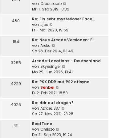
a
N
von
Creocraure
e
i
g
e
Mi 11. Sep 2019, 13:35
r
t
u
B
r
Re: Ein sehr mysteriöser Face…
e
e
480
a
N
von
sjoe
s
i
g
e
Fr 1. Mai 2020, 19:59
t
t
u
e
r
Re: Neue Arcade Versionen: Fi…
e
164
r
a
N
von
Areku
s
B
g
e
So 28. Dez 2014, 03:49
t
e
u
e
i
Arcade-Locations - Deutschland
e
3285
r
t
N
von
Skyesinger
s
B
r
e
Mo 29. Jun 2026, 13:41
t
e
a
u
e
i
g
Re: PSX DDR auf PS2 offsync
e
4229
r
t
N
von
Senbei
s
B
r
e
Di 2. Feb 2021, 18:53
t
e
a
u
e
i
g
Re: ddr auf drogen?
e
4026
r
t
N
von
AzraeL1337
s
B
r
e
Sa 27. Nov 2021, 23:28
t
e
a
u
e
i
g
BeatTone
e
411
r
t
N
von
Chriszo
s
B
r
e
Do 21. Sep 2023, 19:24
t
e