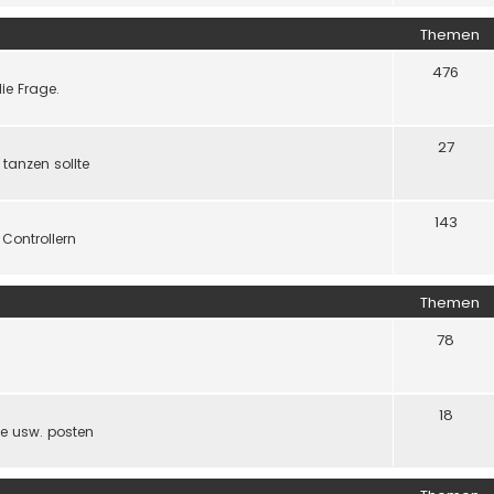
Themen
476
ie Frage.
27
 tanzen sollte
143
Controllern
Themen
78
18
ude usw. posten