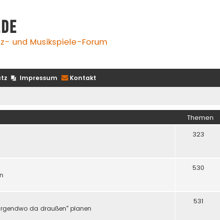
.de
z- und Musikspiele-Forum
tz
Impressum
Kontakt
Themen
323
530
en
531
er "irgendwo da draußen" planen