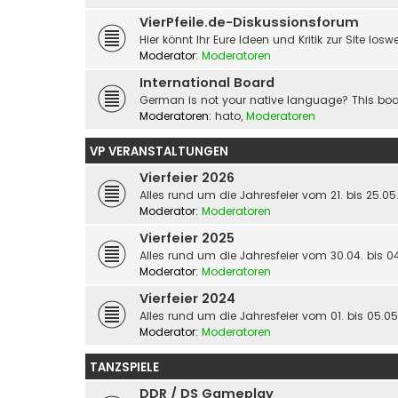
VierPfeile.de-Diskussionsforum
Hier könnt Ihr Eure Ideen und Kritik zur Site los
Moderator:
Moderatoren
International Board
German is not your native language? This boar
Moderatoren:
hato
,
Moderatoren
VP VERANSTALTUNGEN
Vierfeier 2026
Alles rund um die Jahresfeier vom 21. bis 25.0
Moderator:
Moderatoren
Vierfeier 2025
Alles rund um die Jahresfeier vom 30.04. bis 0
Moderator:
Moderatoren
Vierfeier 2024
Alles rund um die Jahresfeier vom 01. bis 05.0
Moderator:
Moderatoren
TANZSPIELE
DDR / DS Gameplay