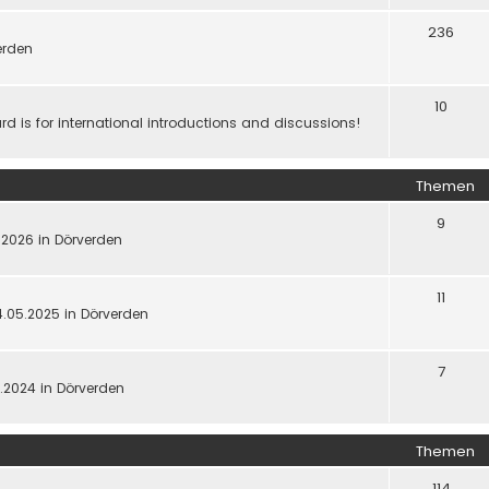
236
werden
10
d is for international introductions and discussions!
Themen
9
5.2026 in Dörverden
11
4.05.2025 in Dörverden
7
5.2024 in Dörverden
Themen
114