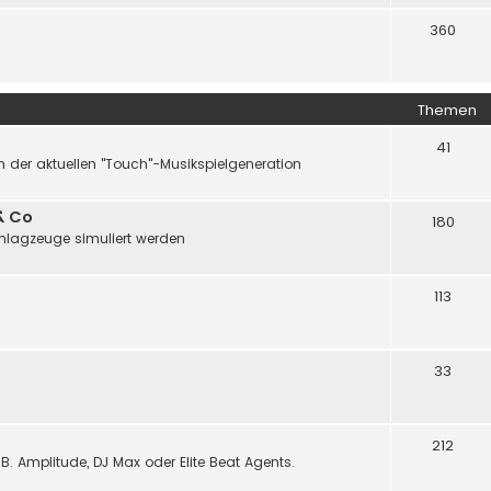
360
Themen
41
 der aktuellen "Touch"-Musikspielgeneration
& Co
180
chlagzeuge simuliert werden
113
33
212
B. Amplitude, DJ Max oder Elite Beat Agents.