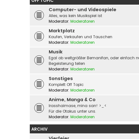
OFF TOPIC
Computer- und Videospiele
Alles, was kein Musikspiel ist
Moderator:
Moderatoren
Marktplatz
Kaufen, Verkaufen und Tauschen
Moderator:
Moderatoren
Musik
Egal ob weltgrößter Bemanifan, oder einfach n
Begeisterung teilen
Moderator:
Moderatoren
Sonstiges
Komplett Off Topic
Moderator:
Moderatoren
Anime, Manga & Co
Irasshaimase, mina san! >_<
Für die Otakus unter uns.
Moderator:
Moderatoren
ARCHIV
Vierfeier