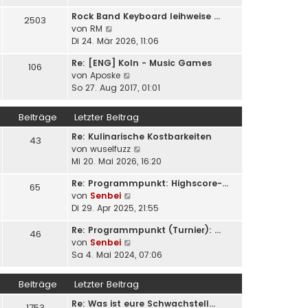
u
e
i
Rock Band Keyboard leihweise …
e
2503
r
t
N
von
RM
s
B
r
e
Di 24. Mär 2026, 11:06
t
e
a
u
e
i
g
Re: [ENG] Koln - Music Games
e
106
r
t
N
von
Aposke
s
B
r
e
So 27. Aug 2017, 01:01
t
e
a
u
e
i
g
e
r
Beiträge
Letzter Beitrag
t
s
B
r
Re: Kulinarische Kostbarkeiten
t
e
43
a
N
von
wuselfuzz
e
i
g
e
Mi 20. Mai 2026, 16:20
r
t
u
B
r
Re: Programmpunkt: Highscore-…
e
e
65
a
N
von
Senbei
s
i
g
e
Di 29. Apr 2025, 21:55
t
t
u
e
r
Re: Programmpunkt (Turnier): …
e
46
r
a
N
von
Senbei
s
B
g
e
Sa 4. Mai 2024, 07:06
t
e
u
e
i
e
r
Beiträge
Letzter Beitrag
t
s
B
r
Re: Was ist eure Schwachstell…
t
e
1753