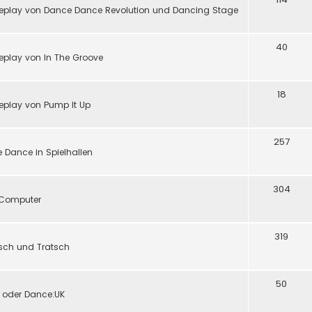
eplay von Dance Dance Revolution und Dancing Stage
40
play von In The Groove
18
eplay von Pump It Up
257
 Dance in Spielhallen
304
d Computer
319
tsch und Tratsch
50
y oder Dance:UK