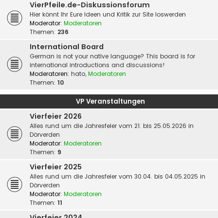
VierPfeile.de-Diskussionsforum
Hier könnt Ihr Eure Ideen und Kritik zur Site loswerden
Moderator:
Moderatoren
Themen:
236
International Board
German is not your native language? This board is for
international introductions and discussions!
Moderatoren:
hato
,
Moderatoren
Themen:
10
VP Veranstaltungen
Vierfeier 2026
Alles rund um die Jahresfeier vom 21. bis 25.05.2026 in
Dörverden
Moderator:
Moderatoren
Themen:
9
Vierfeier 2025
Alles rund um die Jahresfeier vom 30.04. bis 04.05.2025 in
Dörverden
Moderator:
Moderatoren
Themen:
11
Vierfeier 2024