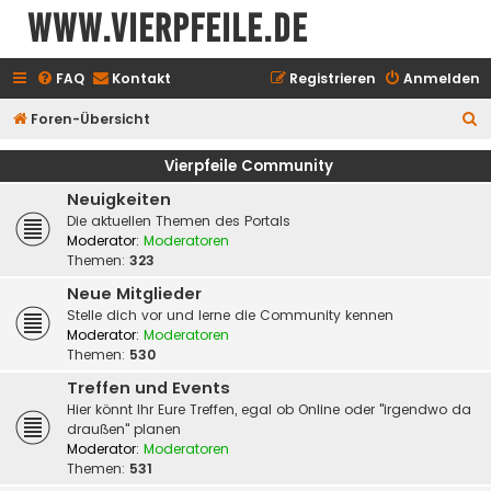
www.vierpfeile.de
FAQ
Kontakt
Registrieren
Anmelden
S
Foren-Übersicht
u
Vierpfeile Community
c
Neuigkeiten
h
Die aktuellen Themen des Portals
e
Moderator:
Moderatoren
Themen:
323
Neue Mitglieder
Stelle dich vor und lerne die Community kennen
Moderator:
Moderatoren
Themen:
530
Treffen und Events
Hier könnt Ihr Eure Treffen, egal ob Online oder "irgendwo da
draußen" planen
Moderator:
Moderatoren
Themen:
531