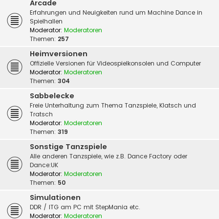
Arcade
Erfahrungen und Neuigkeiten rund um Machine Dance in
Spielhallen
Moderator:
Moderatoren
Themen:
257
Heimversionen
Offizielle Versionen für Videospielkonsolen und Computer
Moderator:
Moderatoren
Themen:
304
Sabbelecke
Freie Unterhaltung zum Thema Tanzspiele, Klatsch und
Tratsch
Moderator:
Moderatoren
Themen:
319
Sonstige Tanzspiele
Alle anderen Tanzspiele, wie z.B. Dance Factory oder
Dance:UK
Moderator:
Moderatoren
Themen:
50
Simulationen
DDR / ITG am PC mit StepMania etc.
Moderator:
Moderatoren