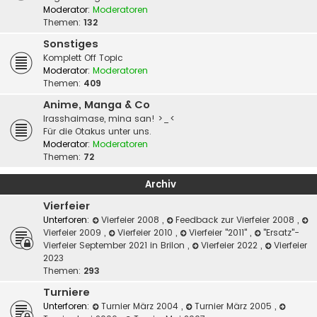
Moderator:
Moderatoren
Themen:
132
Sonstiges
Komplett Off Topic
Moderator:
Moderatoren
Themen:
409
Anime, Manga & Co
Irasshaimase, mina san! >_<
Für die Otakus unter uns.
Moderator:
Moderatoren
Themen:
72
Archiv
Vierfeier
Unterforen:
Vierfeier 2008
,
Feedback zur Vierfeier 2008
,
Vierfeier 2009
,
Vierfeier 2010
,
Vierfeier "2011"
,
"Ersatz"-
Vierfeier September 2021 in Brilon
,
Vierfeier 2022
,
Vierfeier
2023
Themen:
293
Turniere
Unterforen:
Turnier März 2004
,
Turnier März 2005
,