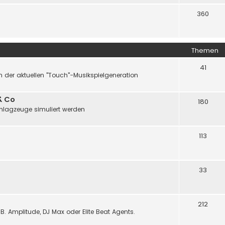
360
Themen
41
 der aktuellen "Touch"-Musikspielgeneration
& Co
180
chlagzeuge simuliert werden
113
33
212
B. Amplitude, DJ Max oder Elite Beat Agents.