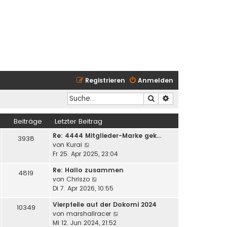
Registrieren
Anmelden
Suche
Erweiterte Suche
Beiträge
Letzter Beitrag
Re: 4444 Mitglieder-Marke gek…
3938
N
von
Kurai
e
Fr 25. Apr 2025, 23:04
u
Re: Hallo zusammen
e
4819
N
von
Chriszo
s
e
Di 7. Apr 2026, 10:55
t
u
e
Vierpfeile auf der Dokomi 2024
e
10349
r
N
von
marshallracer
s
B
e
Mi 12. Jun 2024, 21:52
t
e