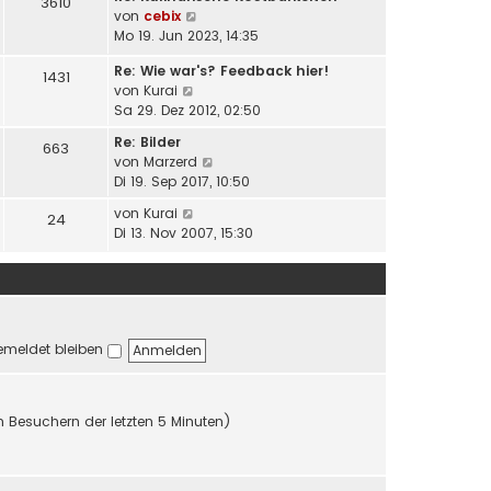
i
3610
N
von
cebix
r
t
e
Mo 19. Jun 2023, 14:35
B
r
u
e
a
Re: Wie war's? Feedback hier!
e
i
1431
g
N
von
Kurai
s
t
e
Sa 29. Dez 2012, 02:50
t
r
u
e
a
Re: Bilder
663
e
r
g
N
von
Marzerd
s
B
e
Di 19. Sep 2017, 10:50
t
e
u
e
N
i
von
Kurai
24
e
r
e
t
Di 13. Nov 2007, 15:30
s
B
u
r
t
e
e
a
e
i
s
g
r
t
t
B
r
e
e
a
meldet bleiben
r
i
g
B
t
e
r
i
a
n Besuchern der letzten 5 Minuten)
t
g
r
a
g