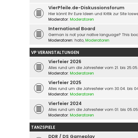
VierPfeile.de-Diskussionsforum
Hier könnt Ihr Eure Ideen und Kritik zur Site los
Moderator:
Moderatoren
International Board
German is not your native language? This boar
Moderatoren:
hato
,
Moderatoren
VP VERANSTALTUNGEN
Vierfeier 2026
Alles rund um die Jahresfeier vom 21. bis 25.0
Moderator:
Moderatoren
Vierfeier 2025
Alles rund um die Jahresfeier vom 30.04. bis 0
Moderator:
Moderatoren
Vierfeier 2024
Alles rund um die Jahresfeier vom 01. bis 05.0
Moderator:
Moderatoren
TANZSPIELE
DDR / DS Gameplay