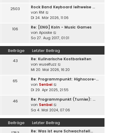
u
e
i
Rock Band Keyboard leihweise …
e
2503
r
t
N
von
RM
s
B
r
e
Di 24. Mär 2026, 11:06
t
e
a
u
e
i
g
Re: [ENG] Koln - Music Games
e
106
r
t
N
von
Aposke
s
B
r
e
So 27. Aug 2017, 01:01
t
e
a
u
e
i
g
e
r
Beiträge
Letzter Beitrag
t
s
B
r
Re: Kulinarische Kostbarkeiten
t
e
43
a
N
von
wuselfuzz
e
i
g
e
Mi 20. Mai 2026, 16:20
r
t
u
B
r
Re: Programmpunkt: Highscore-…
e
e
65
a
N
von
Senbei
s
i
g
e
Di 29. Apr 2025, 21:55
t
t
u
e
r
Re: Programmpunkt (Turnier): …
e
46
r
a
N
von
Senbei
s
B
g
e
Sa 4. Mai 2024, 07:06
t
e
u
e
i
e
r
Beiträge
Letzter Beitrag
t
s
B
r
Re: Was ist eure Schwachstell…
t
e
1753