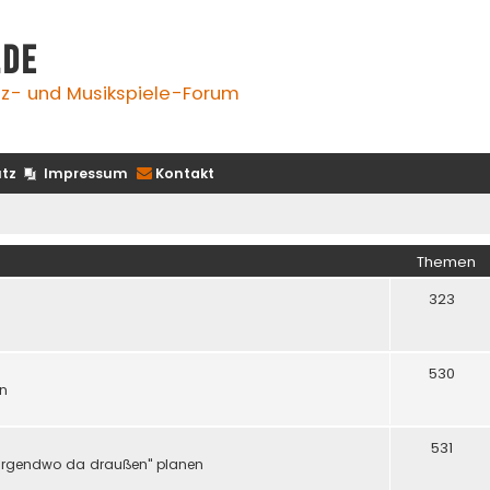
.de
z- und Musikspiele-Forum
tz
Impressum
Kontakt
Themen
323
530
en
531
er "irgendwo da draußen" planen