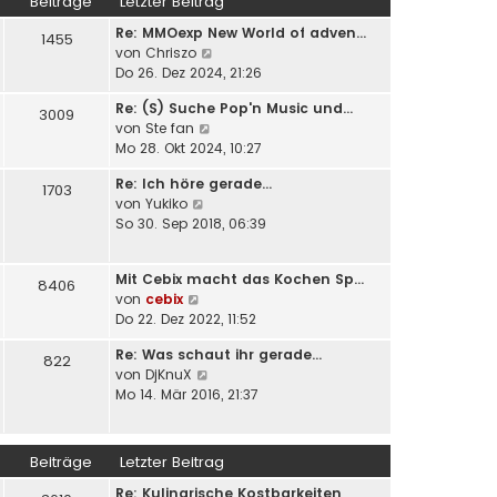
Beiträge
Letzter Beitrag
s
B
g
Re: MMOexp New World of adven…
t
e
1455
N
von
Chriszo
e
i
e
Do 26. Dez 2024, 21:26
r
t
u
B
r
Re: (S) Suche Pop'n Music und…
e
e
3009
a
N
von
Ste fan
s
i
g
e
Mo 28. Okt 2024, 10:27
t
t
u
e
r
Re: Ich höre gerade...
e
1703
r
a
N
von
Yukiko
s
B
g
e
So 30. Sep 2018, 06:39
t
e
u
e
i
e
r
t
Mit Cebix macht das Kochen Sp…
s
8406
B
r
N
von
cebix
t
e
a
e
Do 22. Dez 2022, 11:52
e
i
g
u
r
t
Re: Was schaut ihr gerade...
e
822
B
r
N
von
DjKnuX
s
e
a
e
Mo 14. Mär 2016, 21:37
t
i
g
u
e
t
e
r
r
s
B
Beiträge
Letzter Beitrag
a
t
e
g
Re: Kulinarische Kostbarkeiten
e