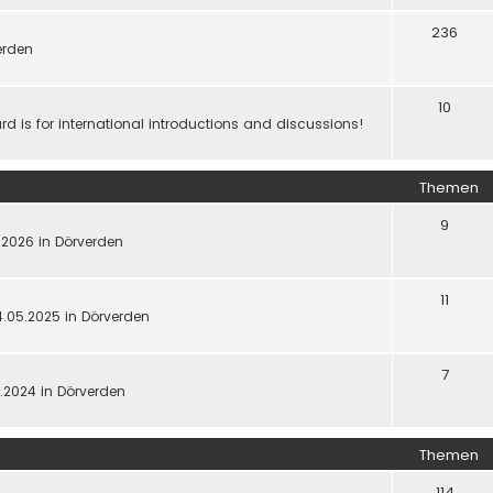
236
werden
10
d is for international introductions and discussions!
Themen
9
5.2026 in Dörverden
11
4.05.2025 in Dörverden
7
5.2024 in Dörverden
Themen
114