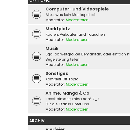
OFF TOPIC
Computer- und Videospiele
Alles, was kein Musikspiel ist
Moderator:
Moderatoren
Marktplatz
Kaufen, Verkaufen und Tauschen
Moderator:
Moderatoren
Musik
Egal ob weltgrößter Bemanifan, oder einfach n
Begeisterung teilen
Moderator:
Moderatoren
Sonstiges
Komplett Off Topic
Moderator:
Moderatoren
Anime, Manga & Co
Irasshaimase, mina san! >_<
Für die Otakus unter uns.
Moderator:
Moderatoren
ARCHIV
Vierfeier