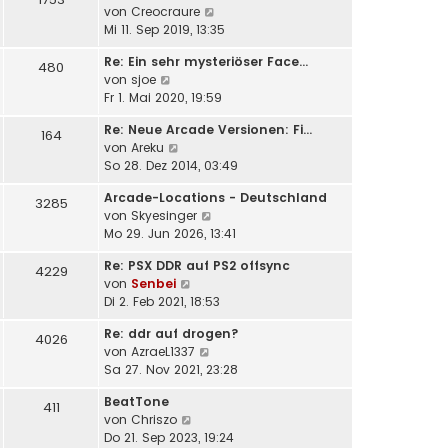
a
N
von
Creocraure
e
i
g
e
Mi 11. Sep 2019, 13:35
r
t
u
B
r
Re: Ein sehr mysteriöser Face…
e
e
480
a
N
von
sjoe
s
i
g
e
Fr 1. Mai 2020, 19:59
t
t
u
e
r
Re: Neue Arcade Versionen: Fi…
e
164
r
a
N
von
Areku
s
B
g
e
So 28. Dez 2014, 03:49
t
e
u
e
i
Arcade-Locations - Deutschland
e
3285
r
t
N
von
Skyesinger
s
B
r
e
Mo 29. Jun 2026, 13:41
t
e
a
u
e
i
g
Re: PSX DDR auf PS2 offsync
e
4229
r
t
N
von
Senbei
s
B
r
e
Di 2. Feb 2021, 18:53
t
e
a
u
e
i
g
Re: ddr auf drogen?
e
4026
r
t
N
von
AzraeL1337
s
B
r
e
Sa 27. Nov 2021, 23:28
t
e
a
u
e
i
g
BeatTone
e
411
r
t
N
von
Chriszo
s
B
r
e
Do 21. Sep 2023, 19:24
t
e