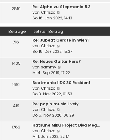
a
u
e
i
g
Re: Alpha zu Stepmania 5.3
e
2819
r
t
N
von
Chriszo
s
B
r
e
So 16. Jan 2022, 14:13
t
e
a
u
e
i
g
e
r
Beiträge
Letzter Beitrag
t
s
B
r
Re: Jubeat Geräte in Wien?
t
e
718
a
N
von
Chriszo
e
i
g
e
So 18. Dez 2022, 15:37
r
t
u
B
r
Re: Neues Guitar Hero?
e
e
1405
a
N
von
sammy
s
i
g
e
Mi 4. Sep 2019, 17:22
t
t
u
e
r
Beatmania IIDX 30 Resident
e
1610
r
a
N
von
Chriszo
s
B
g
e
Do 3. Nov 2022, 01:53
t
e
u
e
i
Re: pop'n music Lively
e
419
r
t
N
von
Chriszo
s
B
r
e
Do 5. Nov 2020, 06:29
t
e
a
u
e
i
g
Hatsune Miku Project Diva Meg…
e
1782
r
t
N
von
Chriszo
s
B
r
e
Mi 1. Jun 2022, 22:17
t
e
a