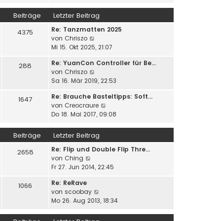
u
e
i
g
e
r
Beiträge
Letzter Beitrag
t
s
B
r
Re: Tanzmatten 2025
t
e
4375
a
N
von
Chriszo
e
i
g
e
Mi 15. Okt 2025, 21:07
r
t
u
B
r
Re: YuanCon Controller für Be…
e
e
288
a
N
von
Chriszo
s
i
g
e
Sa 16. Mär 2019, 22:53
t
t
u
e
r
Re: Brauche Basteltipps: Soft…
e
1647
r
a
N
von
Creocraure
s
B
g
e
Do 18. Mai 2017, 09:08
t
e
u
e
i
e
r
Beiträge
Letzter Beitrag
t
s
B
r
Re: Flip und Double Flip Thre…
t
e
2658
a
N
von
Ching
e
i
g
e
Fr 27. Jun 2014, 22:45
r
t
u
B
r
Re: ReRave
e
e
1066
a
N
von
scoobay
s
i
g
e
Mo 26. Aug 2013, 18:34
t
t
u
e
r
e
r
a