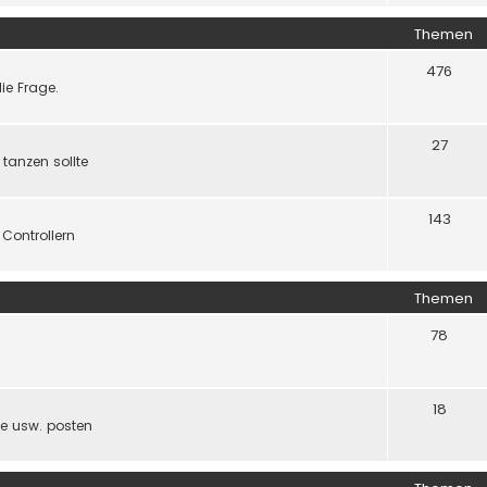
Themen
476
ie Frage.
27
 tanzen sollte
143
Controllern
Themen
78
18
ude usw. posten