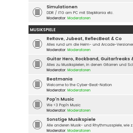
Simulationen
DDR / ITG am PC mit StepMania etc.
Moderator:
Moderatoren
MUSIKSPIELE
ReRave, Jubeat, ReflecBeat & Co
Alles rund um die Heim- und Arcade-Versionen
Moderator:
Moderatoren
Guitar Hero, Rockband, Guitarfreaks 
Alles zu Musikspielen, in denen Gitarren und S
Moderator:
Moderatoren
Beatmania
Welcome to the Cyber-Beat-Nation
Moderator:
Moderatoren
Pop'n Music
We <3 Pop'n Music
Moderator:
Moderatoren
Sonstige Musikspiele
Alle anderen Musik- und Rhythmusspiele, wie z.
Moderator:
Moderatoren