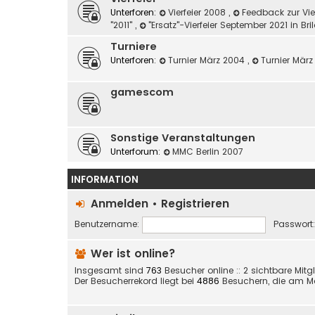
Unterforen:
Vierfeier 2008
,
Feedback zur Vie
"2011"
,
"Ersatz"-Vierfeier September 2021 in Br
Turniere
Unterforen:
Turnier März 2004
,
Turnier Mär
gamescom
Sonstige Veranstaltungen
Unterforum:
MMC Berlin 2007
INFORMATION
Anmelden
•
Registrieren
Benutzername:
Passwort:
Wer ist online?
Insgesamt sind
763
Besucher online :: 2 sichtbare Mitg
Der Besucherrekord liegt bei
4886
Besuchern, die am Mo 