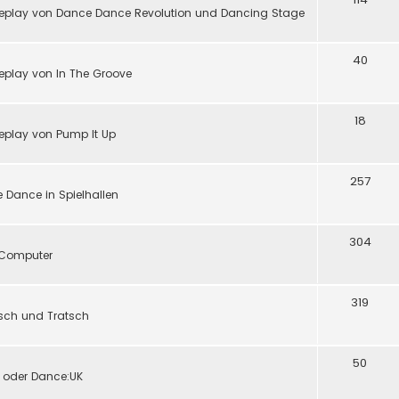
eplay von Dance Dance Revolution und Dancing Stage
40
play von In The Groove
18
eplay von Pump It Up
257
 Dance in Spielhallen
304
d Computer
319
tsch und Tratsch
50
y oder Dance:UK