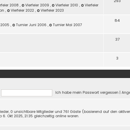
293
rfeier 2008
,
Vierfeier 2009
,
Vierfeier 2010
,
Vierfeier
ilon
,
Vierfeier 2022
,
Vierfeier 2023
84
z 2005
,
Turnier Juni 2006
,
Turnier Mai 2007
37
3
Ich habe mein Passwort vergessen
|
Ange
lieder, 0 unsichtbare Mitglieder und 761 Gäste (basierend auf den aktive
6. Okt 2025, 21:35 gleichzeitig online waren.