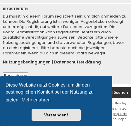
REGISTRIEREN
Du musst in diesem Forum registriert sein, um dich anmelden zu
können. Die Registrierung ist in wenigen Augenblicken erledigt
und ermöglicht dir, auf weitere Funktionen zuzugreifen. Die
Board-Administration kann registrierten Benutzern auch
zusätzliche Berechtigungen zuweisen. Beachte bitte unsere
Nutzungsbedingungen und die verwandten Regelungen, bevor
du dich registrierst. Bitte beachte auch die jeweiligen
Forenregeln, wenn du dich in diesem Board bewegst.
Nutzungsbedingungen
|
Datenschutzerklärung
Registrieren
Diese Website nutzt Cookies, um dir den
bestmöglichen Komfort bei der Nutzung zu
Foren-Übersicht
Kontakt
Alle Cookies löschen
bieten.
Mehr erfahren
Flat Style by
Ian Bradley
Powered by
phpBB
® Forum Software © phpBB Limited
Deutsche Übersetzung durch
phpBB.de
Verstanden!
Datenschutz
|
Nutzungsbedingungen