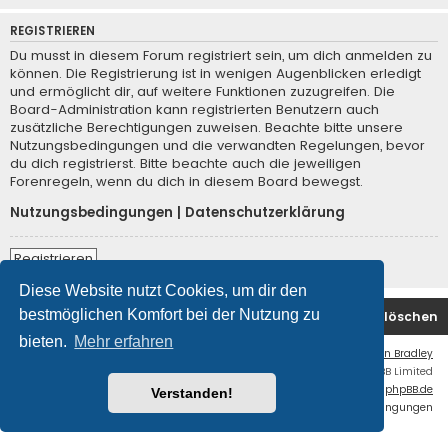
REGISTRIEREN
Du musst in diesem Forum registriert sein, um dich anmelden zu
können. Die Registrierung ist in wenigen Augenblicken erledigt
und ermöglicht dir, auf weitere Funktionen zuzugreifen. Die
Board-Administration kann registrierten Benutzern auch
zusätzliche Berechtigungen zuweisen. Beachte bitte unsere
Nutzungsbedingungen und die verwandten Regelungen, bevor
du dich registrierst. Bitte beachte auch die jeweiligen
Forenregeln, wenn du dich in diesem Board bewegst.
Nutzungsbedingungen
|
Datenschutzerklärung
Registrieren
Diese Website nutzt Cookies, um dir den
bestmöglichen Komfort bei der Nutzung zu
Foren-Übersicht
Kontakt
Alle Cookies löschen
bieten.
Mehr erfahren
Flat Style by
Ian Bradley
Powered by
phpBB
® Forum Software © phpBB Limited
Deutsche Übersetzung durch
phpBB.de
Verstanden!
Datenschutz
|
Nutzungsbedingungen