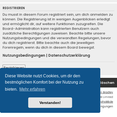
REGISTRIEREN
Du musst in diesem Forum registriert sein, um dich anmelden zu
können. Die Registrierung ist in wenigen Augenblicken erledigt
und ermöglicht dir, auf weitere Funktionen zuzugreifen. Die
Board-Administration kann registrierten Benutzern auch
zusätzliche Berechtigungen zuweisen. Beachte bitte unsere
Nutzungsbedingungen und die verwandten Regelungen, bevor
du dich registrierst. Bitte beachte auch die jeweiligen
Forenregeln, wenn du dich in diesem Board bewegst.
Nutzungsbedingungen
|
Datenschutzerklärung
Registrieren
Diese Website nutzt Cookies, um dir den
bestmöglichen Komfort bei der Nutzung zu
Foren-Übersicht
Kontakt
Alle Cookies löschen
bieten.
Mehr erfahren
Flat Style by
Ian Bradley
Powered by
phpBB
® Forum Software © phpBB Limited
Deutsche Übersetzung durch
phpBB.de
Verstanden!
Datenschutz
|
Nutzungsbedingungen