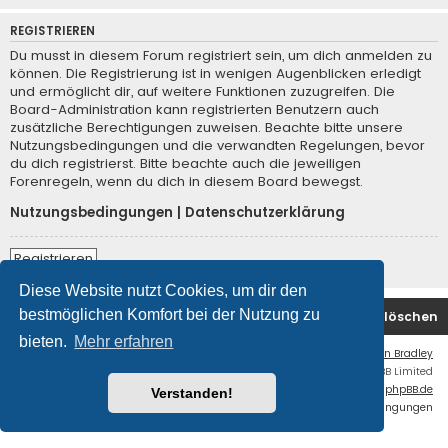
REGISTRIEREN
Du musst in diesem Forum registriert sein, um dich anmelden zu
können. Die Registrierung ist in wenigen Augenblicken erledigt
und ermöglicht dir, auf weitere Funktionen zuzugreifen. Die
Board-Administration kann registrierten Benutzern auch
zusätzliche Berechtigungen zuweisen. Beachte bitte unsere
Nutzungsbedingungen und die verwandten Regelungen, bevor
du dich registrierst. Bitte beachte auch die jeweiligen
Forenregeln, wenn du dich in diesem Board bewegst.
Nutzungsbedingungen
|
Datenschutzerklärung
Registrieren
Diese Website nutzt Cookies, um dir den
bestmöglichen Komfort bei der Nutzung zu
Foren-Übersicht
Kontakt
Alle Cookies löschen
bieten.
Mehr erfahren
Flat Style by
Ian Bradley
Powered by
phpBB
® Forum Software © phpBB Limited
Deutsche Übersetzung durch
phpBB.de
Verstanden!
Datenschutz
|
Nutzungsbedingungen