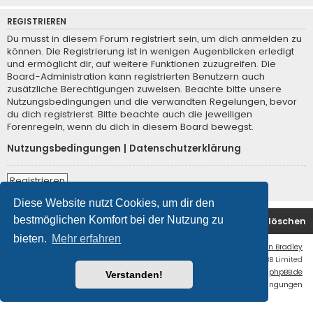
REGISTRIEREN
Du musst in diesem Forum registriert sein, um dich anmelden zu
können. Die Registrierung ist in wenigen Augenblicken erledigt
und ermöglicht dir, auf weitere Funktionen zuzugreifen. Die
Board-Administration kann registrierten Benutzern auch
zusätzliche Berechtigungen zuweisen. Beachte bitte unsere
Nutzungsbedingungen und die verwandten Regelungen, bevor
du dich registrierst. Bitte beachte auch die jeweiligen
Forenregeln, wenn du dich in diesem Board bewegst.
Nutzungsbedingungen
|
Datenschutzerklärung
Registrieren
Diese Website nutzt Cookies, um dir den
bestmöglichen Komfort bei der Nutzung zu
Foren-Übersicht
Kontakt
Alle Cookies löschen
bieten.
Mehr erfahren
Flat Style by
Ian Bradley
Powered by
phpBB
® Forum Software © phpBB Limited
Deutsche Übersetzung durch
phpBB.de
Verstanden!
Datenschutz
|
Nutzungsbedingungen